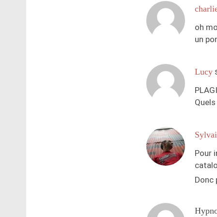
charli
oh mo
un pom
Lucy
PLAGI
Quels
Sylva
Pour i
catalo
Donc 
Hypn