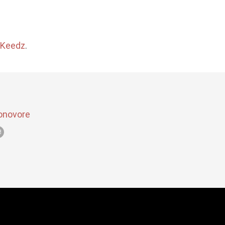
Keedz
.
onovore