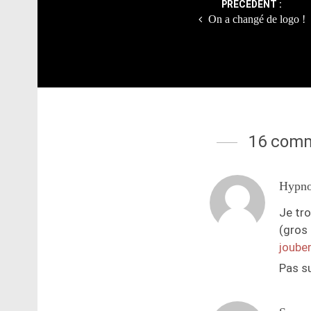
PRÉCÉDENT :
On a changé de logo !
16 comm
Hypn
Je tr
(gros
joube
Pas s