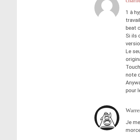
charli
1 à hy
travai
beat 
Si ils
versi
Le seu
origin
Touche
note 
Anyway
pour 
Warre
Je me
morcea