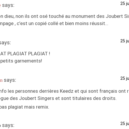
25 j
says:
e
n dieu, non ils ont osé touché au monument des Joubert Sin
page , c’est un copié collé et bien moins réussit…
25 j
says:
AT PLAGIAT PLAGIAT !
 petits garnements!
25 j
says:
in
nfo les personnes derrières Keedz et qui sont français ont 
gue des Joubert Singers et sont titulaires des droits.
pas plagiat mais remix.
25 j
says:
o