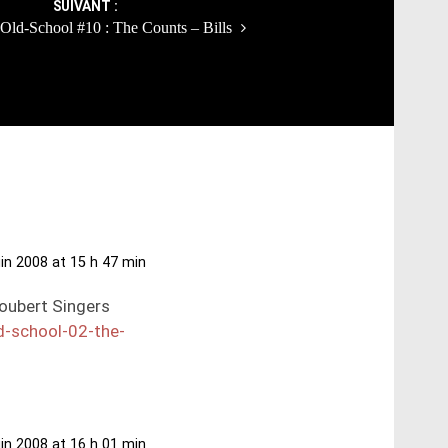
SUIVANT :
Old-School #10 : The Counts – Bills
uin 2008 at 15 h 47 min
Joubert Singers
d-school-02-the-
uin 2008 at 16 h 01 min