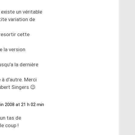
 existe un véritable
tite variation de
resortir cette
e la version
usqu’a la dernière
 à d’autre. Merci
ubert Singers 😉
uin 2008 at 21 h 02 min
un tas de
le coup !