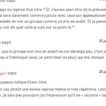
says:
ore
e ou reprise d’un titre ? 😉 J’aurais peut être dû le précis
ça sera sûrement comme justice avec ceux qui applaudissent
andale de voir un groupe comme ça mis en avant. Et je pen
u voir de quel côté je suis sur ce point là.^^
25 j
says:
o
t que le groupe soit mis en avant ne me dérange pas, c’est pl
u a l’identique (avec un petit beat en plus) qui me choque.
25 j
says:
gue
myspace indique Etats-Unis
t cas plutôt une bonne reprise même si très répétitive. Leur
 , je sais pas pourquoi j’ai l’impression qu’il ne « raconte » ri