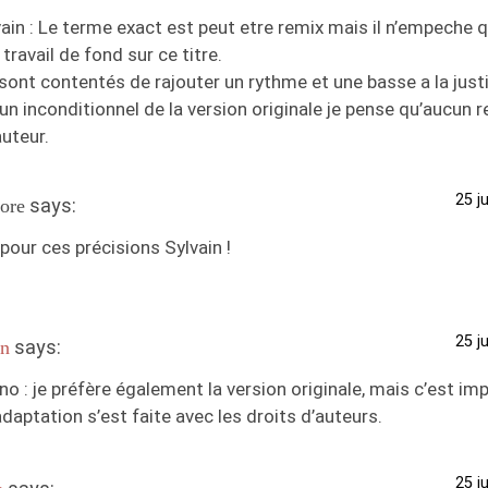
in : Le terme exact est peut etre remix mais il n’empeche que
travail de fond sur ce titre.
 sont contentés de rajouter un rythme et une basse a la just
un inconditionnel de la version originale je pense qu’aucun 
auteur.
25 j
says:
ore
pour ces précisions Sylvain !
25 j
says:
in
 : je préfère également la version originale, mais c’est im
adaptation s’est faite avec les droits d’auteurs.
25 j