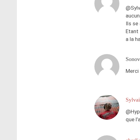
@Sylva
aucun 
Ils se
Etant 
a la h
Sonov
Merci 
Sylva
@Hypno
que l’