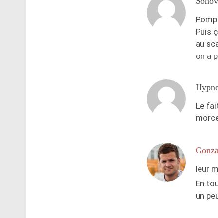
Sonov
Pompag
Puis 
au sc
on a p
Hypn
Le fai
morcea
Gonza
leur 
En tou
un peu