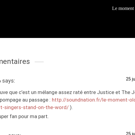
Le moment 
entaires
25 j
says:
o
ouve que c’est un mélange assez raté entre Justice et The 
 pompage au passage :
http://soundnation.fr/le-moment-ol
rt-singers-stand-on-the-word/
).
uper fan pour ma part.
25 j