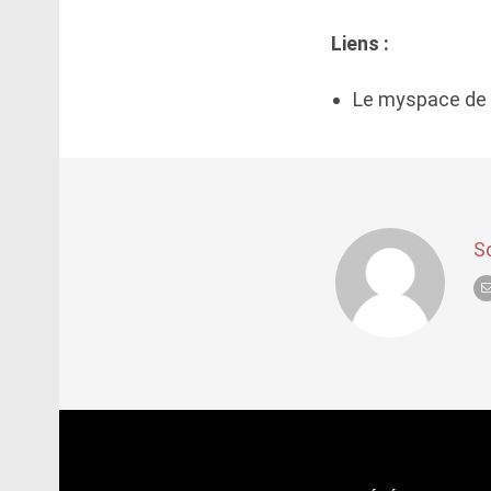
Liens :
Le myspace de
S
Post
navigation