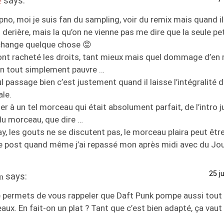
says:
e
pno, moi je suis fan du sampling, voir du remix mais quand il
l derière, mais la qu’on ne vienne pas me dire que la seule pe
change quelque chose 😡
 ont racheté les droits, tant mieux mais quel dommage d’en 
on tout simplement pauvre …
l passage bien c’est justement quand il laisse l’intégralité d
ale.
r à un tel morceau qui était absolument parfait, de l’intro j
du morceau, que dire …
, les gouts ne se discutent pas, le morceau plaira peut être
le post quand même j’ai repassé mon après midi avec du Jo
25 j
says:
n
 permets de vous rappeler que Daft Punk pompe aussi tout 
ux. En fait-on un plat ? Tant que c’est bien adapté, ça vaut 