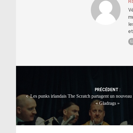
R
Vé
mu
le
et
Post
navigation
PRÉCÉDENT :
Les punks irlandais The Scratch partagent un nouveau 
« Gladrags »