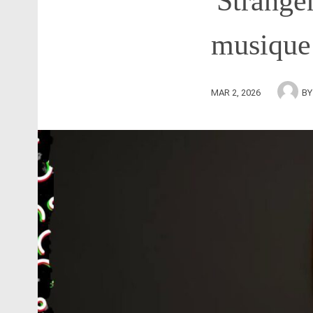
'Strange
musique
MAR 2, 2026
B