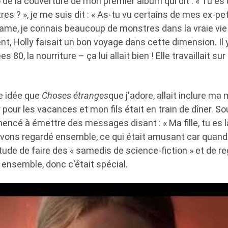
de la couverture de mon premier album qui dit : « Tu es 
es ? », je me suis dit : « As-tu vu certains de mes ex-pet
e, je connais beaucoup de monstres dans la vraie vie !
 Holly faisait un bon voyage dans cette dimension. Il y
80, la nourriture – ça lui allait bien ! Elle travaillait su
e idée que
Choses étranges
que j'adore, allait inclure ma
er pour les vacances et mon fils était en train de dîner. S
ncé à émettre des messages disant : « Ma fille, tu es l
'avons regardé ensemble, ce qui était amusant car quand i
tude de faire des « samedis de science-fiction » et de r
 ensemble, donc c'était spécial.