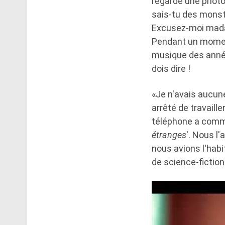
regarde une photo 
sais-tu des monstr
Excusez-moi madam
Pendant un moment,
musique des années 
dois dire !
«Je n'avais aucun
arrêté de travaill
téléphone a comme
étranges
'. Nous l
nous avions l'habi
de science-fiction