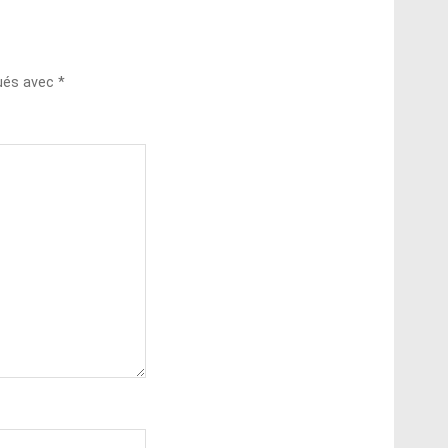
qués avec
*