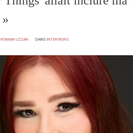
r Things' allait inclure ma
 »
Y
ROMAIN UZZAN
DANS
INTERVIEWS
.