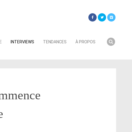
Searc
E
INTERVIEWS
TENDANCES
À PROPOS
for:
commence
e