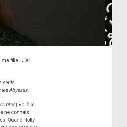
ma fille ! J'ai
s seuls
s les Abysses.
es rires
) Voilà le
je ne connais
es. Quand Holly