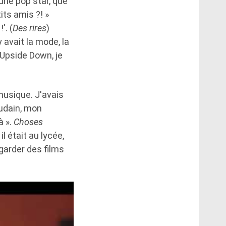
une pop star, que
its amis ?! »
'. (
Des rires
)
 avait la mode, la
r Upside Down, je
 musique. J'avais
oudain, mon
à ».
Choses
l était au lycée,
egarder des films