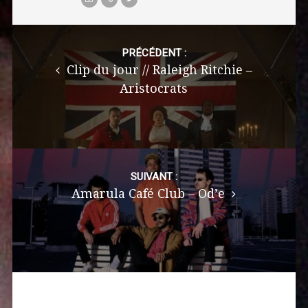
Post
navigation
PRÉCÉDENT :
Clip du jour // Raleigh Ritchie –
Aristocrats
SUIVANT :
Amarula Café Club – Od’e