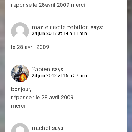
reponse le 28avril 2009 merci
marie cecile rebillon
says:
24 juin 2013 at 14 h 11 min
le 28 avril 2009
Fabien
says:
24 juin 2013 at 16 h 57 min
bonjour,
réponse : le 28 avril 2009.
merci
michel
says: