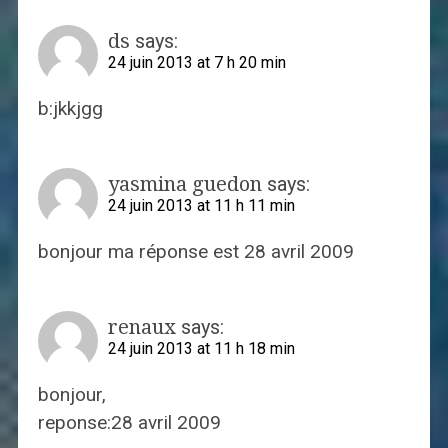
ds
says:
24 juin 2013 at 7 h 20 min
b:jkkjgg
yasmina guedon
says:
24 juin 2013 at 11 h 11 min
bonjour ma réponse est 28 avril 2009
renaux
says:
24 juin 2013 at 11 h 18 min
bonjour,
reponse:28 avril 2009