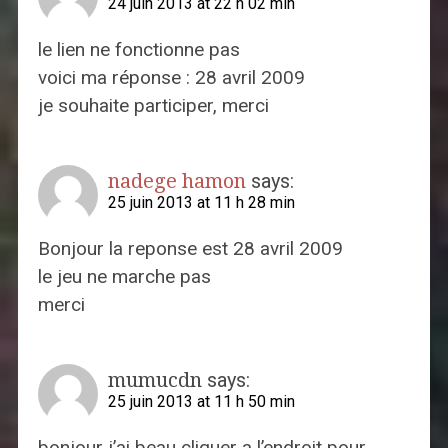
24 juin 2013 at 22 h 02 min
le lien ne fonctionne pas
voici ma réponse : 28 avril 2009
je souhaite participer, merci
nadege hamon
says:
25 juin 2013 at 11 h 28 min
Bonjour la reponse est 28 avril 2009
le jeu ne marche pas
merci
mumucdn
says:
25 juin 2013 at 11 h 50 min
bonjour j’ai beau cliquer a l’endroit pour