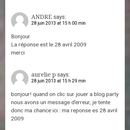
ANDRE
says:
28 juin 2013 at 15 h 00 min
Bonjour
La réponse est le 28 avril 2009
merci
aurelie p
says:
28 juin 2013 at 15 h 29 min
bonjour! quand on clic sur jouer a blog party
nous avons un message d’erreur, je tente
donc ma chance ici : ma reponse es 28 avril
2009