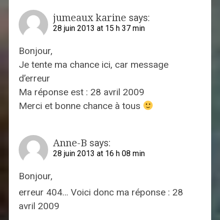
jumeaux karine
says:
28 juin 2013 at 15 h 37 min
Bonjour,
Je tente ma chance ici, car message
d’erreur
Ma réponse est : 28 avril 2009
Merci et bonne chance à tous
Anne-B
says:
28 juin 2013 at 16 h 08 min
Bonjour,
erreur 404… Voici donc ma réponse : 28
avril 2009