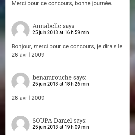
Merci pour ce concours, bonne journée.
Annabelle
says:
25 juin 2013 at 16 h 59 min
Bonjour, merci pour ce concours, je dirais le
28 avril 2009
benamrouche
says:
25 juin 2013 at 18 h 26 min
28 avril 2009
SOUPA Daniel
says:
25 juin 2013 at 19 h 09 min