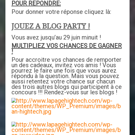
POUR REPONDRE:
Pour donner votre réponse cliquez là:
JOUEZ A BLOG PARTY !
Vous avez jusqu’au 29 juin minuit !
MULTIPLIEZ VOS CHANCES DE GAGNER
!
Pour accroitre vos chances de remporter
un des cadeaux, invitez vos amis ! Vous
pourrez le faire une fois que vous aurez
répondu à la question. Mais vous pouvez
aussi retentez votre chance sur chacun
des trois autres blogs qui participent à ce
concours !!! Rendez-vous sur les blogs !