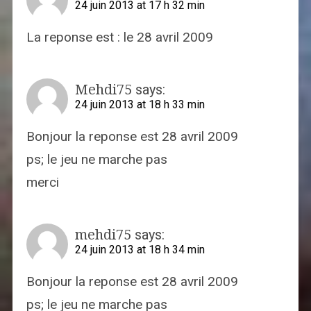
24 juin 2013 at 17 h 32 min
La reponse est : le 28 avril 2009
Mehdi75
says:
24 juin 2013 at 18 h 33 min
Bonjour la reponse est 28 avril 2009
ps; le jeu ne marche pas
merci
mehdi75
says:
24 juin 2013 at 18 h 34 min
Bonjour la reponse est 28 avril 2009
ps; le jeu ne marche pas