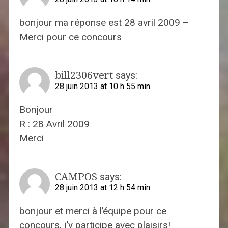
bonjour ma réponse est 28 avril 2009 –
Merci pour ce concours
bill2306vert
says:
28 juin 2013 at 10 h 55 min
Bonjour
R : 28 Avril 2009
Merci
CAMPOS
says:
28 juin 2013 at 12 h 54 min
bonjour et merci à l’équipe pour ce
concours, j’y participe avec plaisirs!