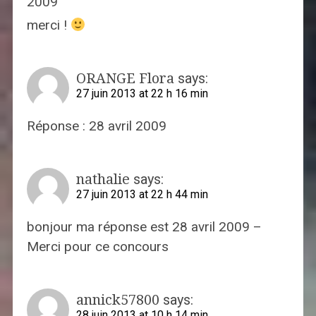
2009
merci !
ORANGE Flora
says:
27 juin 2013 at 22 h 16 min
Réponse : 28 avril 2009
nathalie
says:
27 juin 2013 at 22 h 44 min
bonjour ma réponse est 28 avril 2009 –
Merci pour ce concours
annick57800
says:
28 juin 2013 at 10 h 14 min