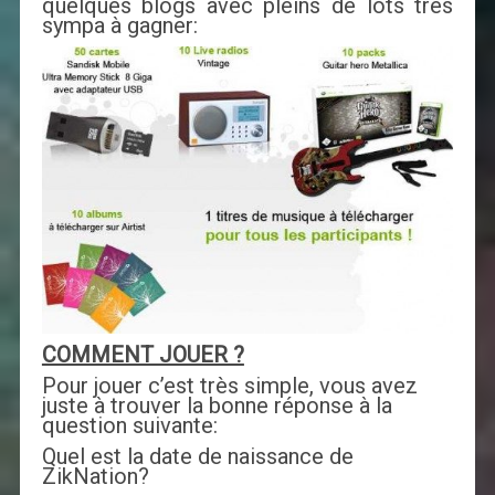
quelques blogs avec pleins de lots très
sympa à gagner:
COMMENT JOUER ?
Pour jouer c’est très simple, vous avez
juste à trouver la bonne réponse à la
question suivante:
Quel est la date de naissance de
ZikNation?