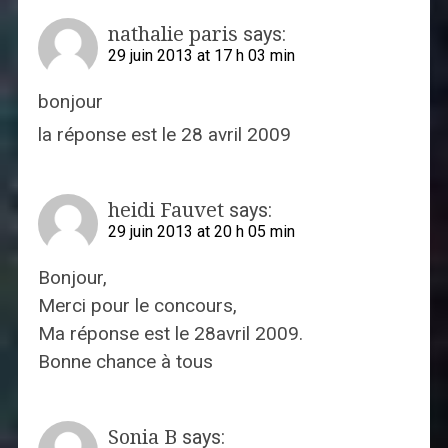
nathalie paris
says:
29 juin 2013 at 17 h 03 min
bonjour
la réponse est le 28 avril 2009
heidi Fauvet
says:
29 juin 2013 at 20 h 05 min
Bonjour,
Merci pour le concours,
Ma réponse est le 28avril 2009.
Bonne chance à tous
Sonia B
says: