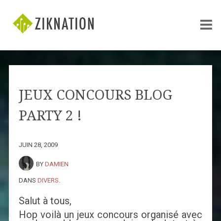
JEUX CONCOURS BLOG
PARTY 2 !
JUIN 28, 2009
BY
DAMIEN
DANS
DIVERS
.
Salut à tous,
Hop voilà un jeux concours organisé avec