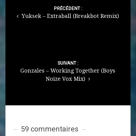
Post
navigation
PRÉCÉDENT :
Yuksek – Extraball (Breakbot Remix)
SUIVANT :
Gonzales – Working Together (Boys
Noize Vox Mix)
59 commentaires