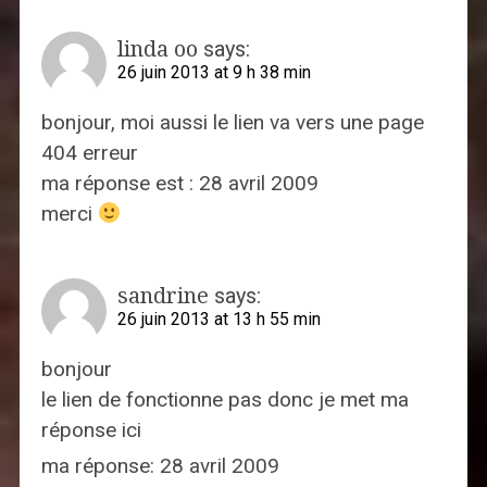
linda oo
says:
26 juin 2013 at 9 h 38 min
bonjour, moi aussi le lien va vers une page
404 erreur
ma réponse est : 28 avril 2009
merci
sandrine
says:
26 juin 2013 at 13 h 55 min
bonjour
le lien de fonctionne pas donc je met ma
réponse ici
ma réponse: 28 avril 2009