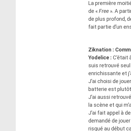
La première moiti
de «
Free
». A parti
de plus profond, d
fait partie d’un e
Ziknation : Comme
Yodelice :
C’était 
suis retrouvé seul
enrichissante et j’
J’ai choisi de jou
batterie est plutôt
J’ai aussi retrouv
la scène et qui 
J’ai fait appel à d
demandé de jouer d
risqué au début ca