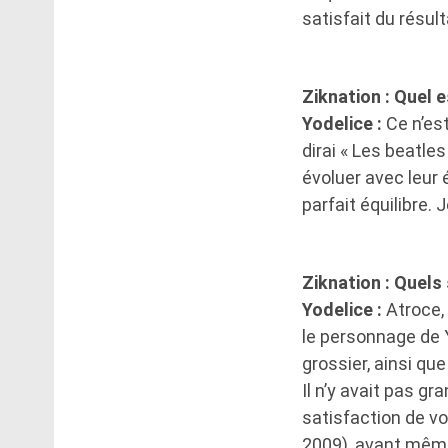
satisfait du résult
Ziknation : Quel 
Yodelice :
Ce n’est
dirai « Les beatle
évoluer avec leur
parfait équilibre. 
Ziknation : Quels
Yodelice :
Atroce, 
le personnage de Y
grossier, ainsi q
Il n’y avait pas g
satisfaction de vo
2009), avant même 