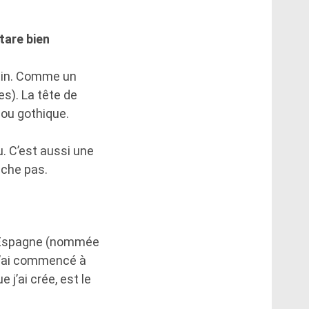
tare bien
ntin. Comme un
res). La tête de
 ou gothique.
u. C’est aussi une
ache pas.
n Espagne (nommée
 j’ai commencé à
 j’ai crée, est le