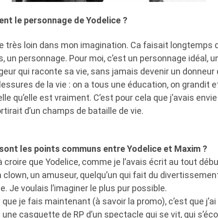
vient le personnage de Yodelice ?
de très loin dans mon imagination. Ca faisait longtemps q
s, un personnage. Pour moi, c’est un personnage idéal, u
ageur qui raconte sa vie, sans jamais devenir un donneur 
lessures de la vie : on a tous une éducation, on grandit e
lle qu’elle est vraiment. C’est pour cela que j’avais envi
tirait d’un champs de bataille de vie.
 sont les points communs entre Yodelice et Maxim ?
 croire que Yodelice, comme je l’avais écrit au tout déb
lown, un amuseur, quelqu’un qui fait du divertissement 
. Je voulais l’imaginer le plus pur possible.
que je fais maintenant (à savoir la promo), c’est que j’a
une casquette de RP d’un spectacle qui se vit, qui s’éc