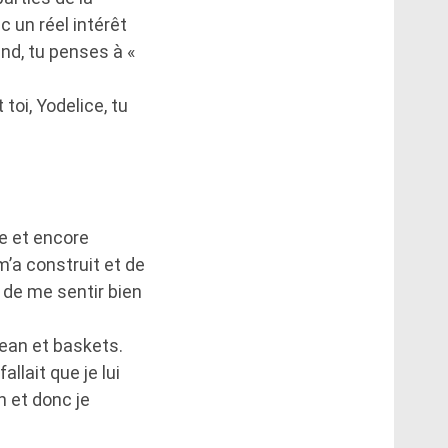
ec un réel intérêt
and, tu penses à «
 toi, Yodelice, tu
te et encore
m’a construit et de
 de me sentir bien
 jean et baskets.
llait que je lui
n et donc je