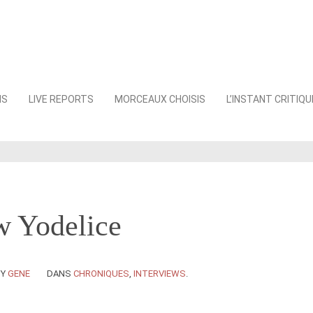
NS
LIVE REPORTS
MORCEAUX CHOISIS
L’INSTANT CRITIQU
w Yodelice
BY
GENE
DANS
CHRONIQUES
,
INTERVIEWS
.