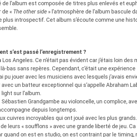
é de l’album est composée de titres plus enlevés et eup
r de «
The other side
» l’atmosphère de l’album bascule 
e plus introspectif. Cet album s’écoute comme une histo
nsemble.
nt s’est passé l’enregistrement ?
à Los Angeles. Ce n’était pas évident car j’étais loin des
 là-bas sans repères. Cependant, c’était une expérience 
ai pu jouer avec les musiciens avec lesquels j’avais envie
er avec un batteur exceptionnel qui s’appelle Abraham La
 light sur l’album.
é Sébastien Grandgambe au violoncelle, un complice, avec
m’accompagne depuis longtemps.
eux cuivres incroyables qui ont joué avec les plus grands. 
e leurs « soufflons » avec une grande liberté de jeu. C
r quand on est en studio, on est contraint par le timing, 