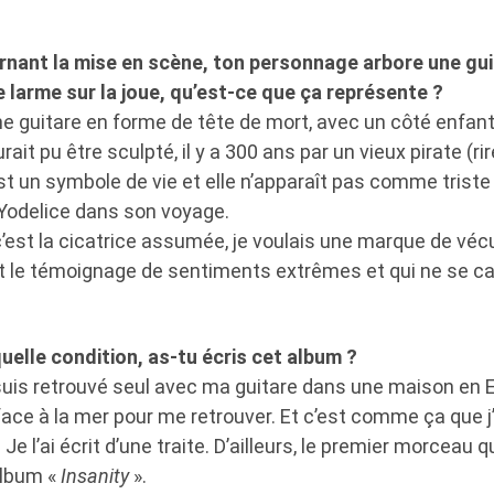
rnant la mise en scène, ton personnage arbore une gui
e larme sur la joue, qu’est-ce que ça représente ?
ne guitare en forme de tête de mort, avec un côté enfa
rait pu être sculpté, il y a 300 ans par un vieux pirate (ri
st un symbole de vie et elle n’apparaît pas comme triste
Yodelice dans son voyage.
c’est la cicatrice assumée, je voulais une marque de véc
est le témoignage de sentiments extrêmes et qui ne se c
uelle condition, as-tu écris cet album ?
uis retrouvé seul avec ma guitare dans une maison e
 face à la mer pour me retrouver. Et c’est comme ça que
e l’ai écrit d’une traite. D’ailleurs, le premier morceau que
’album «
Insanity
».