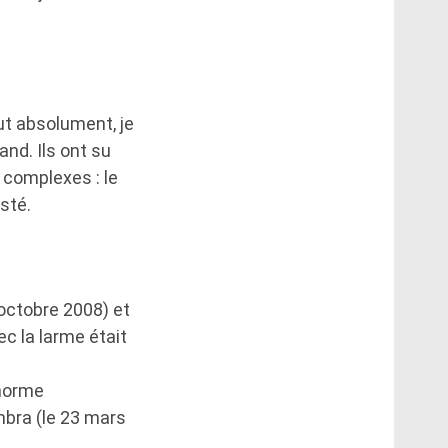
aut absolument, je
and. Ils ont su
 complexes : le
isté.
 octobre 2008) et
ec la larme était
énorme
mbra (le 23 mars