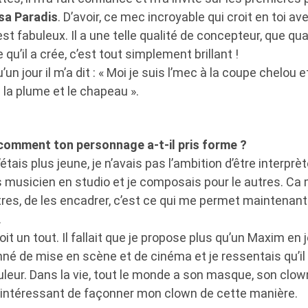
sa Paradis
. D’avoir, ce mec incroyable qui croit en toi av
’est fabuleux. Il a une telle qualité de concepteur, que qu
qu’il a crée, c’est tout simplement brillant !
n jour il m’a dit : « Moi je suis l’mec à la coupe chelou et
la plume et le chapeau ».
 comment ton personnage a-t-il pris forme ?
étais plus jeune, je n’avais pas l’ambition d’être interprè
 musicien en studio et je composais pour le autres. Ca 
res, de les encadrer, c’est ce qui me permet maintenant
.
 soit un tout. Il fallait que je propose plus qu’un Maxim en
né de mise en scène et de cinéma et je ressentais qu’il fa
leur. Dans la vie, tout le monde a son masque, son clow
s intéressant de façonner mon clown de cette manière.