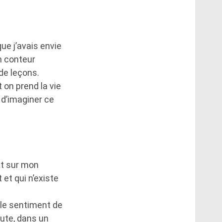
ue j’avais envie
n conteur
de leçons.
t on prend la vie
e d’imaginer ce
ut sur mon
et qui n’existe
i le sentiment de
oute, dans un