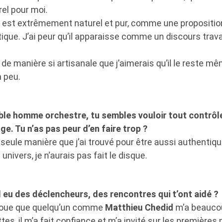
el pour moi.
e est extrêmement naturel et pur, comme une proposition
ique. J’ai peur qu’il apparaisse comme un discours travai
t de manière si artisanale que j’aimerais qu’il le reste m
 peu.
able homme orchestre, tu sembles vouloir tout contrôl
e. Tu n’as pas peur d’en faire trop ?
 seule manière que j’ai trouvé pour être aussi authentique.
univers, je n’aurais pas fait le disque.
il eu des déclencheurs, des rencontres qui t’ont aidé ?
avoue que quelqu’un comme
Matthieu Chedid
m’a beaucou
s, il m’a fait confiance et m’a invité sur les premières p