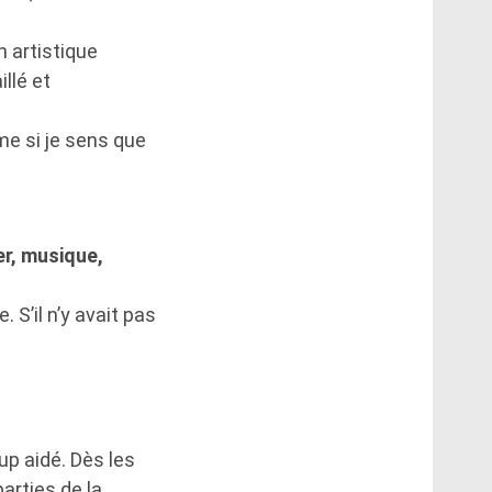
 artistique
llé et
ême si je sens que
er, musique,
 S’il n’y avait pas
p aidé. Dès les
arties de la