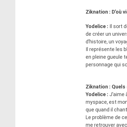
Ziknation : D’où 
Yodelice :
Il sort 
de créer un univer
d’histoire, un voy
Il représente les b
en pleine gueule te
personnage qui sor
Ziknation : Quels
Yodelice :
J’aime à
myspace, est mon c
que quand il chante
Le problème de ce 
me retrouver avec 