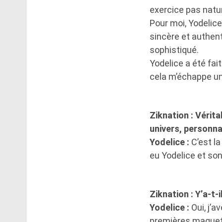
exercice pas natur
Pour moi, Yodelic
sincère et authent
sophistiqué.
Yodelice a été fai
cela m’échappe un
Ziknation : Vérit
univers, personnag
Yodelice :
C’est la
eu Yodelice et son 
Ziknation : Y’a-t-
Yodelice :
Oui, j’
premières maquette