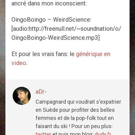
ancré dans mon inconscient:
OingoBoingo – WeirdScience:
[audio:http://freenull.net/~soundnation/o/
OingoBoingo-WeirdScience.mp3]
Et pour les vrais fans: le
générique en
video
.
aDr-
Campagnard qui voudrait s'expatrier
en Suède pour profiter des belles
femmes et de la pop-folk tout en
faisant du ski ! Pour un peu plus:
twitter
et puis mon blog:
dudy.fr