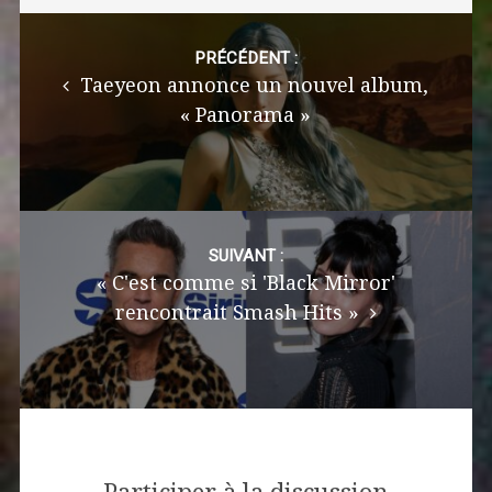
Post
navigation
PRÉCÉDENT :
Taeyeon annonce un nouvel album,
« Panorama »
SUIVANT :
« C'est comme si 'Black Mirror'
rencontrait Smash Hits »