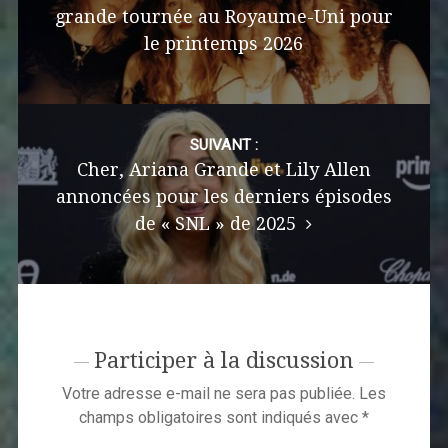
grande tournée au Royaume-Uni pour
le printemps 2026
SUIVANT :
Cher, Ariana Grande et Lily Allen
annoncées pour les derniers épisodes
de « SNL » de 2025
Participer à la discussion
Votre adresse e-mail ne sera pas publiée.
Les
champs obligatoires sont indiqués avec
*