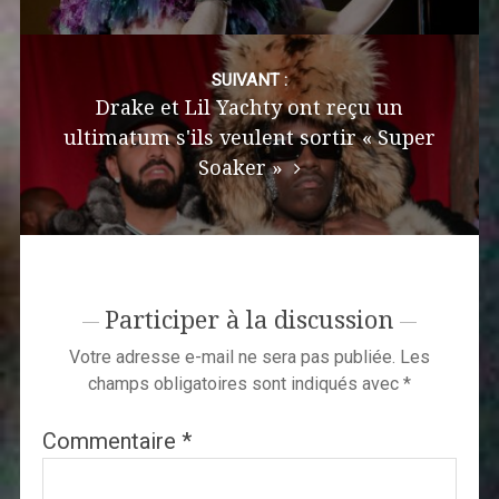
SUIVANT :
Drake et Lil Yachty ont reçu un
ultimatum s'ils veulent sortir « Super
Soaker »
Participer à la discussion
Votre adresse e-mail ne sera pas publiée.
Les
champs obligatoires sont indiqués avec
*
Commentaire
*