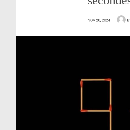
seconde
NOV 20, 2024
B