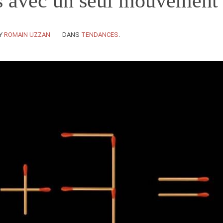
s avec un seul mouvement
Y
ROMAIN UZZAN
DANS
TENDANCES
.