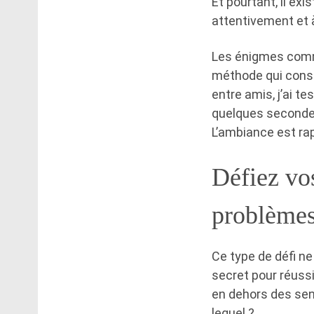
Et pourtant, il ex
attentivement et 
Les énigmes comme 
méthode qui consi
entre amis, j’ai t
quelques secondes
L’ambiance est rap
Défiez vo
problème
Ce type de défi ne
secret pour réussi
en dehors des sen
lequel ?