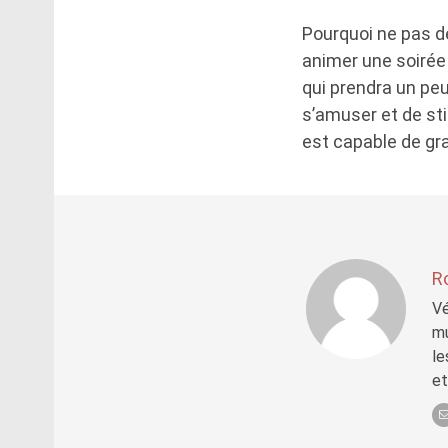
Pourquoi ne pas dé
animer une soirée 
qui prendra un peu 
s’amuser et de st
est capable de gra
R
Vé
mu
le
et