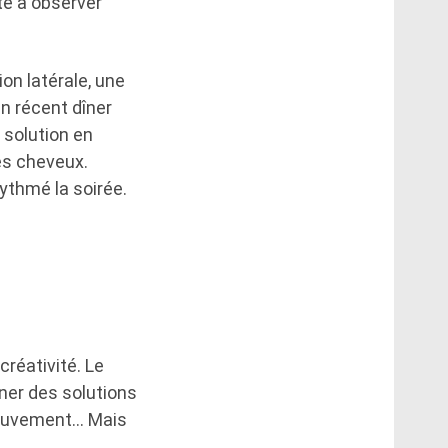
ité à observer
on latérale, une
n récent dîner
a solution en
es cheveux.
ythmé la soirée.
réativité. Le
iner des solutions
 mouvement… Mais