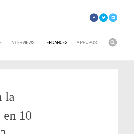
Searc
E
INTERVIEWS
TENDANCES
À PROPOS
for:
à la
e en 10