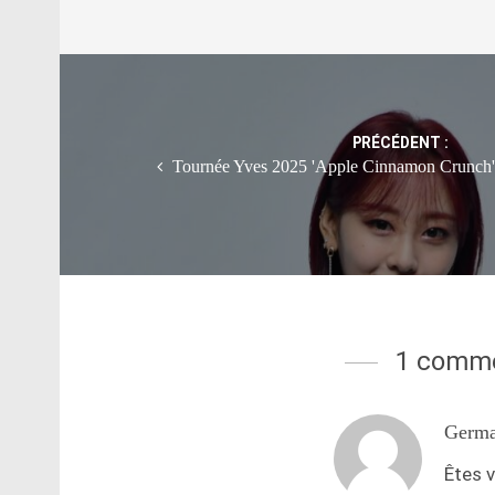
Post
navigation
PRÉCÉDENT :
Tournée Yves 2025 'Apple Cinnamon Crunch' : v
1 comme
Germa
Êtes v