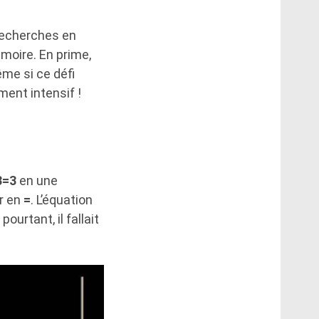
recherches en
émoire. En prime,
ême si ce défi
ment intensif !
3=3
en une
r en
=
. L’équation
pourtant, il fallait