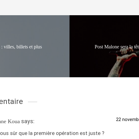
illes, billets et plus
Post Malone sera la tê
ntaire
22 novembr
says:
ne Koua
ous sûr que la première opération est juste ?