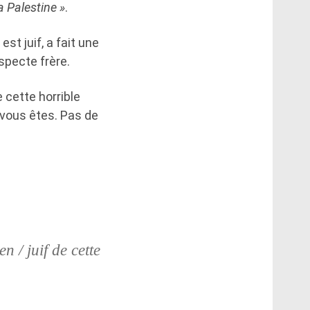
a Palestine »
.
st juif, a fait une
specte frère.
e cette horrible
e vous êtes. Pas de
n / juif de cette