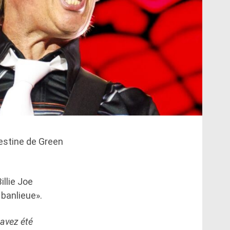
estine de Green
illie Joe
banlieue».
 avez été