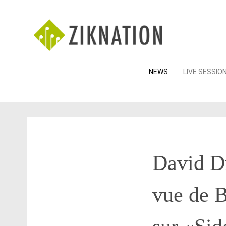
Skip
NEWS
LIVE SESSIO
to
content
David D
vue de B