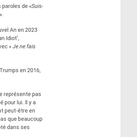
 paroles de «
Suis-
».
ouvel An en 2023
 Idiot',
vec «
Je ne fais
e Trumps en 2016,
 ne représente pas
our lui. Il y a
nt peut-être en
e pas que beaucoup
voté dans ses