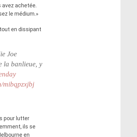
s avez achetée.
ssez le médium.»
tout en dissipant
ie Joe
 la banlieue, y
enday
m/mibqpzxjbj
 pour lutter
cemment, ils se
Melbourne en