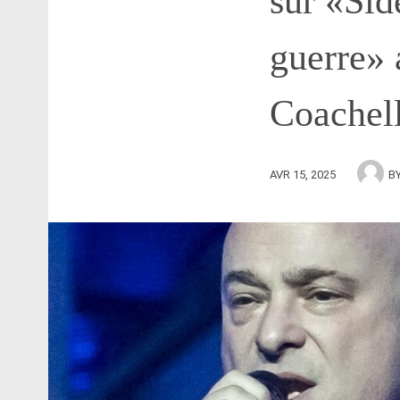
sur «Side
guerre» 
Coachell
AVR 15, 2025
B