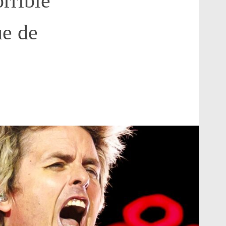
orrible
ue de