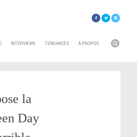
Searc
E
INTERVIEWS
TENDANCES
À PROPOS
for:
ose la
reen Day