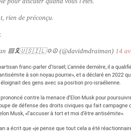
ble pour discuter quand vous l'êtes.
, rien de préconçu.
.
an 🟦🎗️🇺🇸🇮🇱✡️☮️ (@davidmdraiman)
14 av
rtisan franc-parler d'Israël; L'année dernière, il a quali
ntisémite à son noyau pourrie», et a déclaré en 2022 qu
 éloignait des gens avec sa position pro-israélienne.
 prononcé contre la menace d'Elon Musk pour poursuivre 
roupe de défense des droits civiques qui fait campagne 
elon Musk, «l'accuser à tort et moi d'être antisémite».
n a écrit que «je pense que tout cela a été réactionnaire