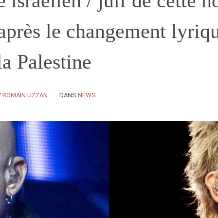
 israélien / juif de cette h
après le changement lyriq
a Palestine
Y
ROMAIN UZZAN
DANS
NEWS
.