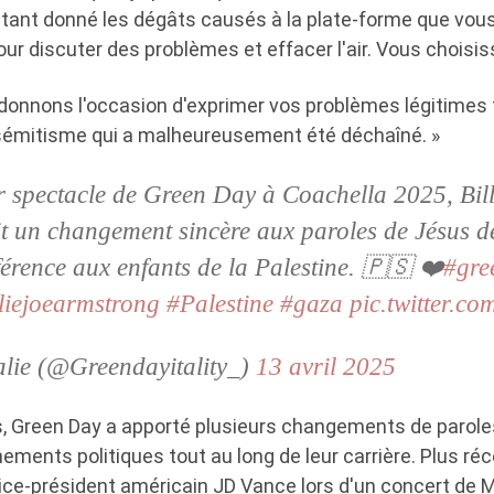
tant donné les dégâts causés à la plate-forme que vou
our discuter des problèmes et effacer l'air. Vous choisi
s donnons l'occasion d'exprimer vos problèmes légitimes 
sémitisme qui a malheureusement été déchaîné. »
 spectacle de Green Day à Coachella 2025, Bill
t un changement sincère aux paroles de Jésus de
érence aux enfants de la Palestine. 🇵🇸 ❤️
#gre
lliejoearmstrong
#Palestine
#gaza
pic.twitter.co
alie (@Greendayitality_)
13 avril 2025
 Green Day a apporté plusieurs changements de paroles
ements politiques tout au long de leur carrière. Plus ré
ce-président américain JD Vance lors d'un concert de 