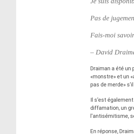
Je suis disponi
Pas de jugement
Fais-moi savoir
– David Draim
Draiman a été un pa
«monstre» et un «a
pas de merde» s'il
Il s'est également
diffamation, un g
l'antisémitisme, s
En réponse, Draima