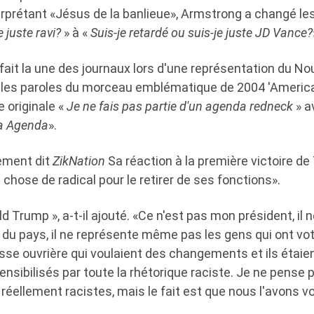
rprétant «Jésus de la banlieue», Armstrong a changé les
e juste ravi?
» à «
Suis-je retardé ou suis-je juste JD Vance?
fait la une des journaux lors d'une représentation du N
é les paroles du morceau emblématique de 2004 'American
e originale «
Je ne fais pas partie d'un agenda redneck
» a
ga Agenda
».
ement dit
ZikNation
Sa réaction à la première victoire d
chose de radical pour le retirer de ses fonctions».
d Trump », a-t-il ajouté. «Ce n'est pas mon président, il
du pays, il ne représente même pas les gens qui ont voté p
sse ouvrière qui voulaient des changements et ils étaie
ensibilisés par toute la rhétorique raciste. Je ne pens
 réellement racistes, mais le fait est que nous l'avons 