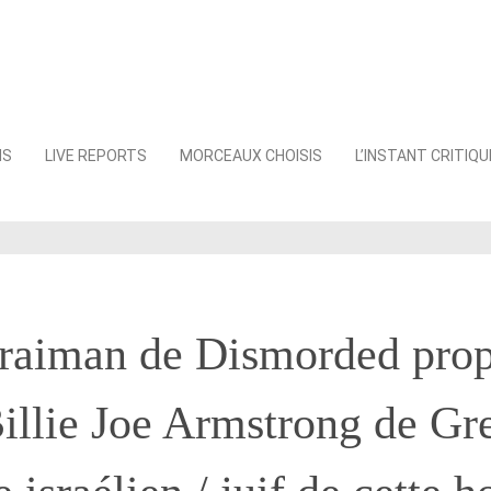
NS
LIVE REPORTS
MORCEAUX CHOISIS
L’INSTANT CRITIQU
raiman de Dismorded prop
illie Joe Armstrong de G