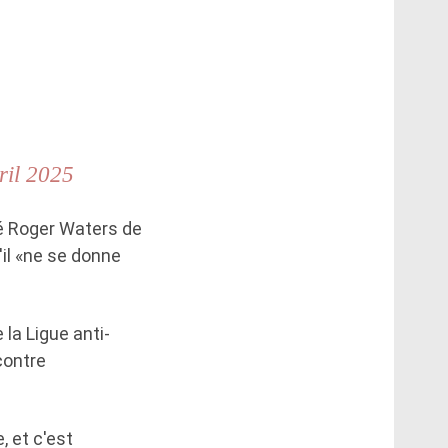
ril 2025
fié Roger Waters de
'il «ne se donne
la Ligue anti-
contre
, et c'est