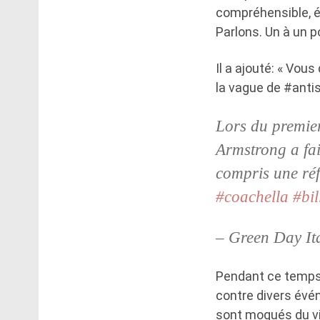
compréhensible, é
Parlons. Un à un p
Il a ajouté: « Vou
la vague de #anti
Lors du premier
Armstrong a fai
compris une réf
#coachella
#bi
– Green Day It
Pendant ce temps,
contre divers évén
sont moqués du vi