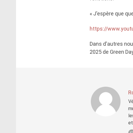
« J'espère que que
https://www.you
Dans d'autres nouv
2025 de Green Day
R
Vé
mu
le
et