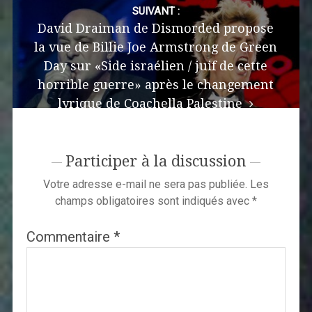
SUIVANT :
David Draiman de Dismorded propose
la vue de Billie Joe Armstrong de Green
Day sur «Side israélien / juif de cette
horrible guerre» après le changement
lyrique de Coachella Palestine
Participer à la discussion
Votre adresse e-mail ne sera pas publiée.
Les
champs obligatoires sont indiqués avec
*
Commentaire
*