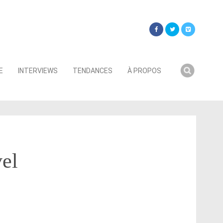
Searc
E
INTERVIEWS
TENDANCES
À PROPOS
for:
vel