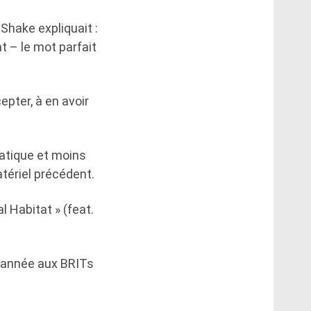
 Shake expliquait :
 – ​​le mot parfait
cepter, à en avoir
matique et moins
atériel précédent.
 Habitat » (feat.
l'année aux BRITs