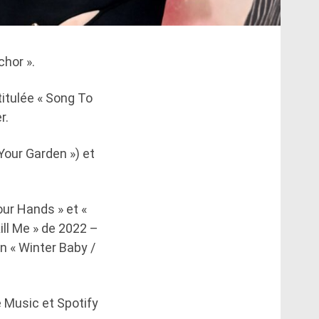
chor ».
titulée « Song To
r.
Your Garden ») et
our Hands » et «
ill Me » de 2022 –
n « Winter Baby /
e Music et Spotify