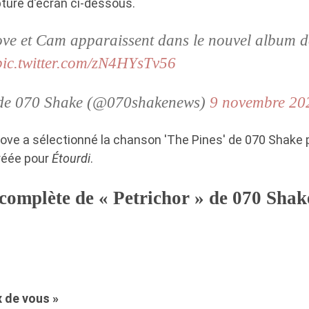
pture d'écran ci-dessous.
ove et Cam apparaissent dans le nouvel album 
pic.twitter.com/zN4HYsTv56
r de 070 Shake (@070shakenews)
9 novembre 20
Love a sélectionné la chanson 'The Pines' de 070 Shake p
créée pour
Étourdi
.
 complète de « Petrichor » de 070 Shake
 de vous »