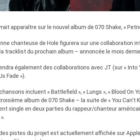
ait apparaître sur le nouvel album de 070 Shake, « Petri
enne chanteuse de Hole figurera sur une collaboration in
 la tracklist du prochain album – annoncée le mois dernie
iendra également des collaborations avec JT (sur « Into 
Us Fade »).
 chansons incluent « Battlefield », « Lungs », « Blood On Y
e troisième album de 070 Shake – la suite de « You Can't K
ent single en deux parties du rappeur/chanteur américai
».
des pistes du projet est actuellement affichée sur Appl