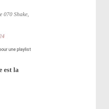
de 070 Shake,
24
our une playlist
 est la