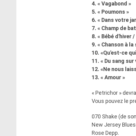
4. « Vagabond »
5. « Poumons »
6. « Dans votre ja
7. « Champ de bata
8. « Bébé d'hiver 
9. « Chanson à la
10. «Qu'est-ce qu
11. « Du sang sur
12. «Ne nous lais
13. « Amour »
« Petrichor » dev
Vous pouvez le pr
070 Shake (de son 
New Jersey Blues 
Rose Depp.