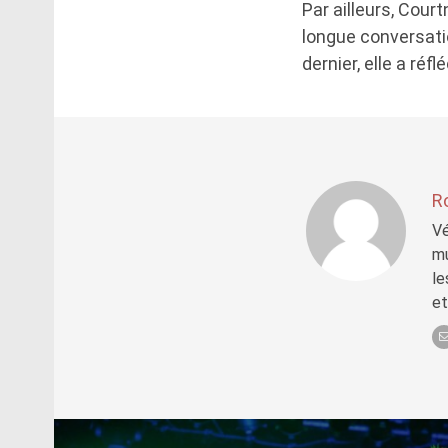
Par ailleurs, Cour
longue conversati
dernier, elle a ré
R
Vé
mu
le
et
Post