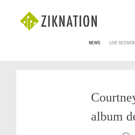
Skip
NEWS
LIVE SESSIO
to
content
Courtney
album de