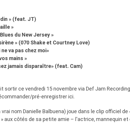
rdin » (feat. JT)
ille »
/ Blues du New Jersey »
 sirène » (070 Shake et Courtney Love)
i ne va pas chez moi»
 vos mains »
sez jamais disparaître» (feat. Cam)
rait sortir ce vendredi 15 novembre via Def Jam Recordi
écommander/pré-enregistrer ici.
vrai nom Danielle Balbuena) joue dans le clip officiel de 
» aux côtés de sa petite amie – l'actrice, mannequin et 