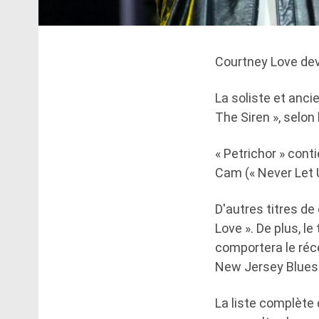
Courtney Love devr
La soliste et anci
The Siren », selon
« Petrichor » cont
Cam (« Never Let 
D'autres titres de
Love ». De plus, l
comportera le réc
New Jersey Blues 
La liste complète 