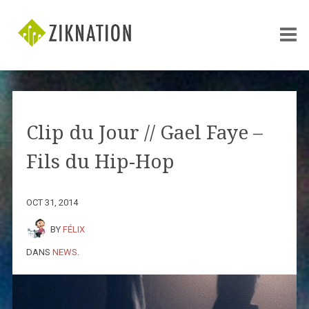
Clip du Jour // Gael Faye –
Fils du Hip-Hop
OCT 31, 2014
BY
FÉLIX
DANS
NEWS
.