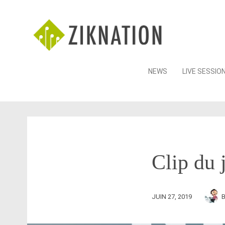
Skip
NEWS
LIVE SESSIO
to
content
Clip du 
JUIN 27, 2019