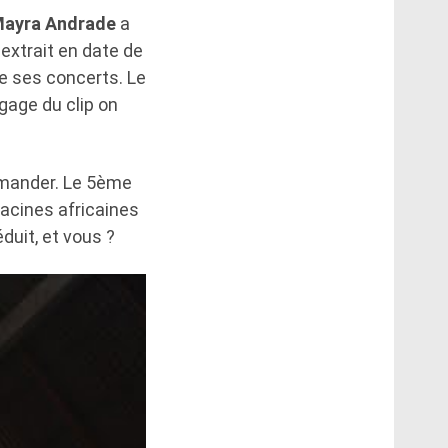
ayra Andrade
a
r extrait en date de
de ses concerts. Le
égage du clip on
mmander. Le 5ème
racines africaines
uit, et vous ?