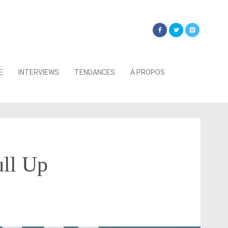
Searc
E
INTERVIEWS
TENDANCES
À PROPOS
for:
ull Up