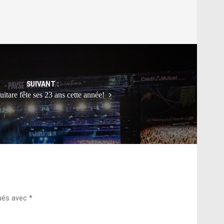
SUIVANT :
itare fête ses 23 ans cette année!
qués avec
*