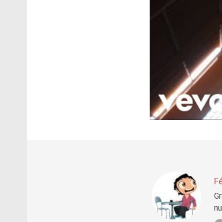
Fé
Gr
nu