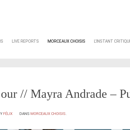
NS
LIVE REPORTS
MORCEAUX CHOISIS
L’INSTANT CRITIQU
jour // Mayra Andrade – P
BY
FÉLIX
DANS
MORCEAUX CHOISIS
.