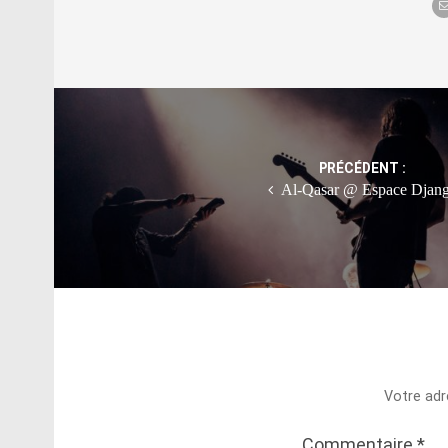
Post
navigation
PRÉCÉDENT :
Al-Qasar @ Espace Djan
Votre adr
Commentaire
*