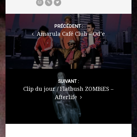
Post
navigation
PRÉCÉDENT :
Amarula Café Club – Od’e
SUIVANT :
Clip du jour / Flatbush ZOMBiES –
Afterlife