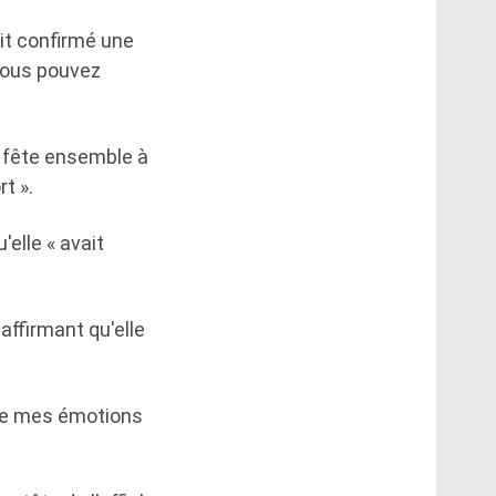
ait confirmé une
 Vous pouvez
a fête ensemble à
t ».
'elle « avait
ffirmant qu'elle
 que mes émotions