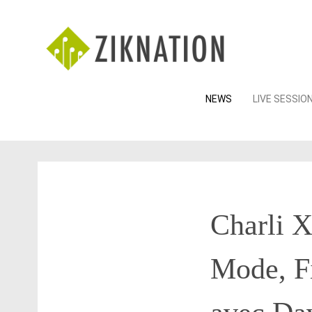
Skip
NEWS
LIVE SESSIO
to
content
Charli X
Mode, Fi