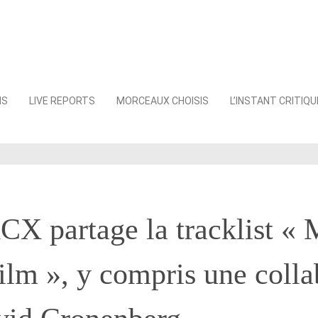
NS
LIVE REPORTS
MORCEAUX CHOISIS
L’INSTANT CRITIQU
CX partage la tracklist « 
lm », y compris une colla