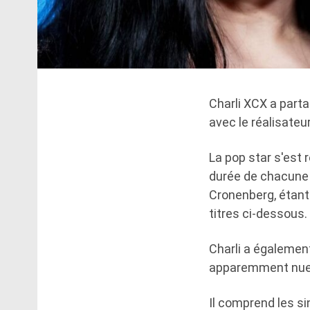
Charli XCX a parta
avec le réalisateu
La pop star s'est 
durée de chacune d
Cronenberg, étant 
titres ci-dessous.
Charli a égalemen
apparemment nue t
Il comprend les si