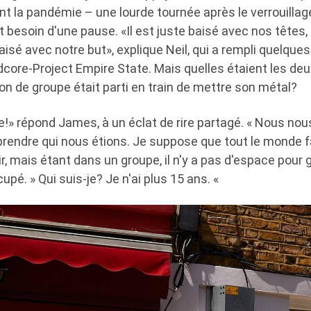
t la pandémie – une lourde tournée après le verrouillage
t besoin d'une pause. «Il est juste baisé avec nos têtes, 
isé avec notre but», explique Neil, qui a rempli quelqu
dcore-Project Empire State. Mais quelles étaient les de
n de groupe était parti en train de mettre son métal?
le!» répond James, à un éclat de rire partagé. « Nous nou
endre qui nous étions. Je suppose que tout le monde f
r, mais étant dans un groupe, il n'y a pas d'espace pour 
upé. » Qui suis-je? Je n'ai plus 15 ans. «