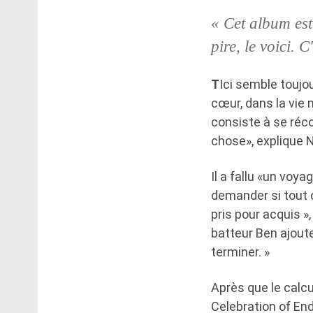
« Cet album est
pire, le voici. 
T
Ici semble toujo
cœur, dans la vie 
consiste à se réco
chose», explique Ne
Il a fallu «un voy
demander si tout c
pris pour acquis 
batteur Ben ajoute
terminer. »
Après que le calc
Celebration of Endi