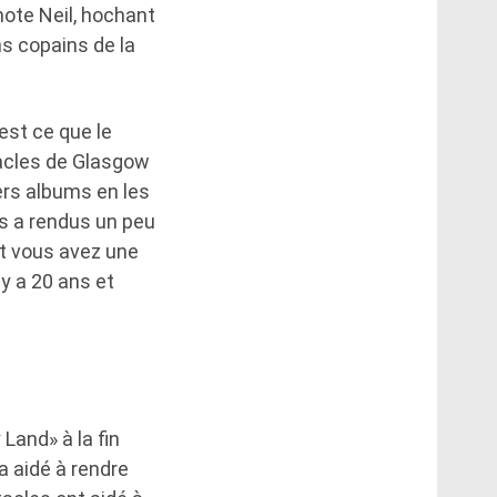
note Neil, hochant
ns copains de la
est ce que le
tacles de Glasgow
iers albums en les
us a rendus un peu
t vous avez une
y a 20 ans et
Land» à la fin
a aidé à rendre