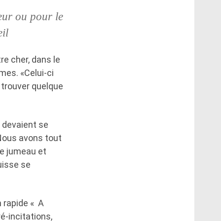
leur ou pour le
il
re cher, dans le
mes. «Celui-ci
à trouver quelque
s devaient se
 Nous avons tout
re jumeau et
uisse se
 rapide « A
é-incitations,