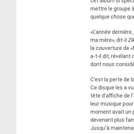
cet album si spéci
mettre le groupe à
quelque chose que 
«L'année dernière,
ma mère», dit-il
Zi
la couverture de «F
a-t-il dit, révélan
dont nous considé
C'est la perte de 
Ce disque les a v
tête d'affiche de 
leur musique pour
moment avait un pu
devenant plus fami
Jusqu'à maintena