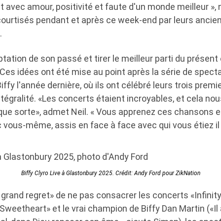
t avec amour, positivité et faute d'un monde meilleur », 
 courtisés pendant et après ce week-end par leurs ancie
.
tation de son passé et tirer le meilleur parti du présent 
 Ces idées ont été mise au point après la série de spec
iffy l'année dernière, où ils ont célébré leurs trois prem
ntégralité. «Les concerts étaient incroyables, et cela no
que sorte», admet Neil. « Vous apprenez ces chansons e
vous-même, assis en face à face avec qui vous étiez il 
Biffy Clyro Live à Glastonbury 2025. Crédit: Andy Ford pour ZikNation
s grand regret» de ne pas consacrer les concerts «Infinity 
Sweetheart» et le vrai champion de Biffy Dan Martin («Il 