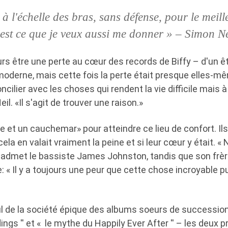
 à l'échelle des bras, sans défense, pour le meil
C'est ce que je veux aussi me donner » – Simon Ne
urs être une perte au cœur des records de Biffy – d'un êt
moderne, mais cette fois la perte était presque elles-mê
ncilier avec les choses qui rendent la vie difficile mais 
il. «Il s'agit de trouver une raison.»
age et un cauchemar» pour atteindre ce lieu de confort. Il
ela en valait vraiment la peine et si leur cœur y était. «
», admet le bassiste James Johnston, tandis que son frè
: « Il y a toujours une peur que cette chose incroyable p
ul de la société épique des albums soeurs de succession
ngs '' et « le mythe du Happily Ever After '' – les deux pr