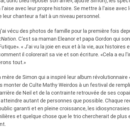
al, donc Dieu reposer son âme», ajoute Simon), les spec
 l'aise avec leur propre histoire. Se mettre à l'aise avec
leur chanteur a fait à un niveau personnel.
 j'ai vécu des photos de famille pour la première fois dep
kNation
. C'est sa maman Eleanor et papa Gordon qui so
utique». « J'ai vu la joie en eux et à la vie, aux histoires 
t comment il colorerait sa vie et son écriture. «Cela a eu l
rons tout.»
la mère de Simon qui a inspiré leur album révolutionnaire
us monter de Culte Mathy Weirdos à un festival de rempl
l'arrière de Neil et de la contrainte retrouvée de ses cop
 atteindre autant de personnes que possible. Chaque rec
blic garanti et en pleine croissance, les idiosyncrasie
lières et quelque chose que le trio chercherait de plus e
nt.