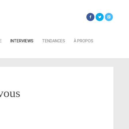
Searc
E
INTERVIEWS
TENDANCES
À PROPOS
for:
 vous