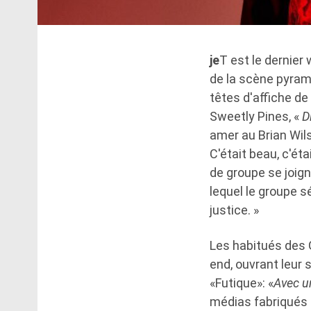
je
T est le dernier
de la scène pyrami
têtes d'affiche de
Sweetly Pines, «
D
amer au Brian Wils
C'était beau, c'était
de groupe se joig
lequel le groupe s
justice. »
Les habitués des 
end, ouvrant leur s
«Futique»: «
Avec u
médias fabriqués