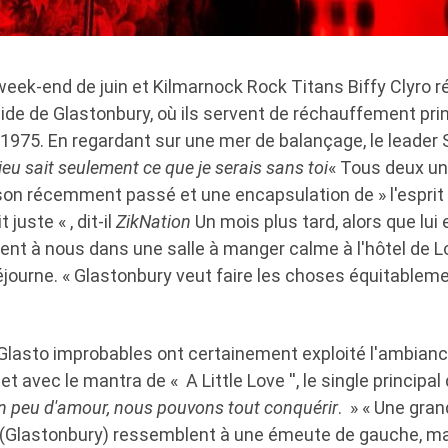
 week-end de juin et Kilmarnock Rock Titans Biffy Clyro 
de de Glastonbury, où ils servent de réchauffement prin
 1975. En regardant sur une mer de balançage, le leader 
ieu sait seulement ce que je serais sans toi
« Tous deux u
on récemment passé et une encapsulation de » l'esprit «
 juste « , dit-il
ZikNation
Un mois plus tard, alors que lu
nent à nous dans une salle à manger calme à l'hôtel de 
éjourne. « Glastonbury veut faire les choses équitableme
Glasto improbables ont certainement exploité l'ambianc
et avec le mantra de « A Little Love '', le single principa
n peu d'amour, nous pouvons tout conquérir
. » « Une gran
 (Glastonbury) ressemblent à une émeute de gauche, m