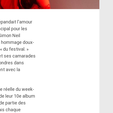
répandait l'amour
cipal pour les
Simon Neil
n hommage doux-
 du festival. »
i et ses camarades
Londres dans
nt avec la
e réelle du week-
l de leur 10e album
de partie des
ais chaque