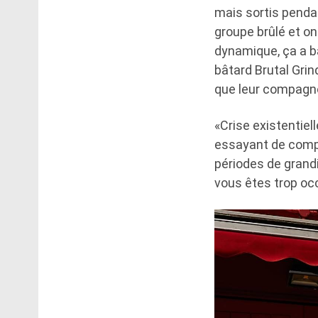
mais sortis pendan
groupe brûlé et on
dynamique, ça a ba
bâtard Brutal Grin
que leur compagno
«Crise existentiel
essayant de compr
périodes de grandi
vous êtes trop occ