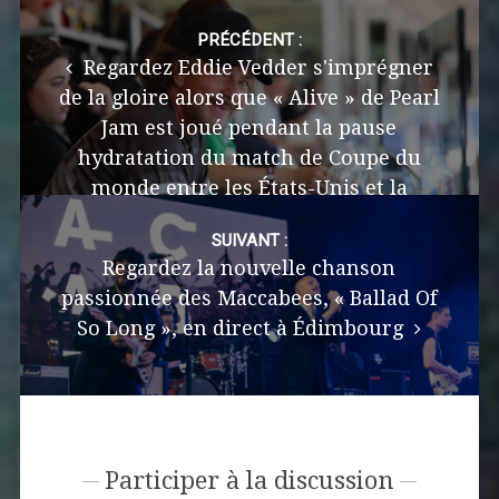
Post
navigation
PRÉCÉDENT :
Regardez Eddie Vedder s'imprégner
de la gloire alors que « Alive » de Pearl
Jam est joué pendant la pause
hydratation du match de Coupe du
monde entre les États-Unis et la
Belgique.
SUIVANT :
Regardez la nouvelle chanson
passionnée des Maccabees, « Ballad Of
So Long », en direct à Édimbourg
Participer à la discussion