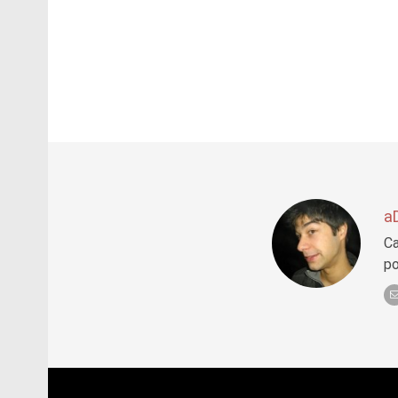
a
Ca
po
Post