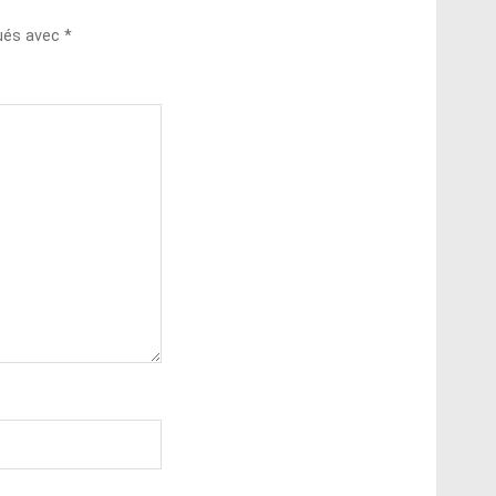
qués avec
*