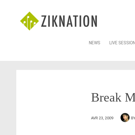
Skip
NEWS
LIVE SESSIO
to
content
Break M
AVR 23, 2009
B