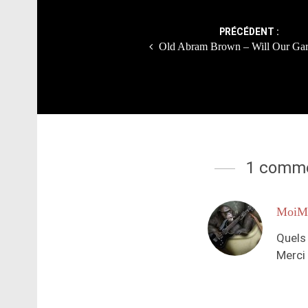
navigation
PRÉCÉDENT :
Old Abram Brown – Will Our Ga
1 comme
MoiM
Quels 
Merci 