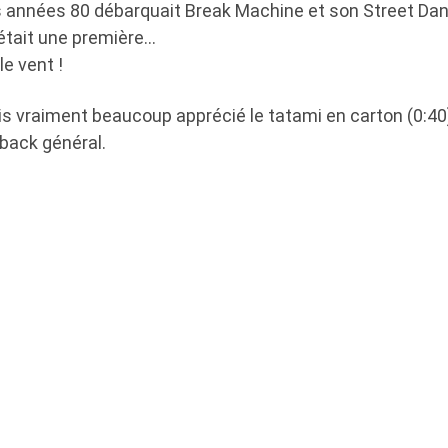
s années 80 débarquait Break Machine et son Street Danc
p était une première…
e vent !
s vraiment beaucoup apprécié le tatami en carton (0:40),
yback général.