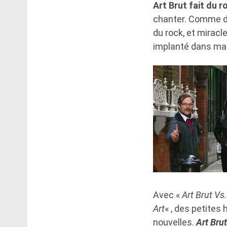
Art Brut fait du r
chanter. Comme da
du rock, et miracle
implanté dans ma t
Avec «
Art Brut Vs
Art
« , des petite
nouvelles.
Art Bru