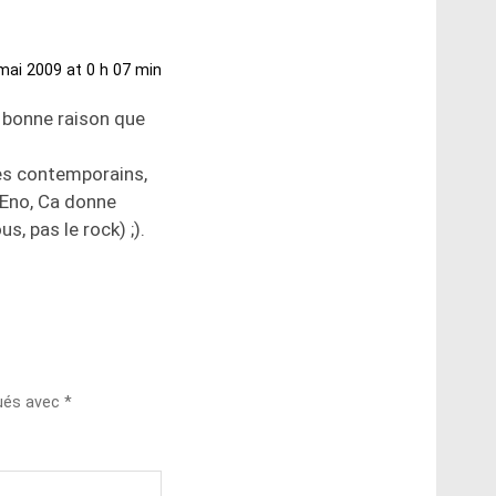
mai 2009 at 0 h 07 min
t bonne raison que
upes contemporains,
n Eno, Ca donne
, pas le rock) ;).
qués avec
*