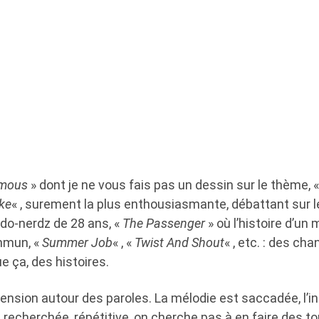
imous
» dont je ne vous fais pas un dessin sur le thème, 
ke
« , surement la plus enthousiasmante, débattant sur l
udo-nerdz de 28 ans, «
The Passenger
» où l’histoire d’un
mmun, «
Summer Job
« , «
Twist And Shout
« , etc. : des c
e ça, des histoires.
ension autour des paroles. La mélodie est saccadée, l’i
recherchée, répétitive, on cherche pas à en faire des t