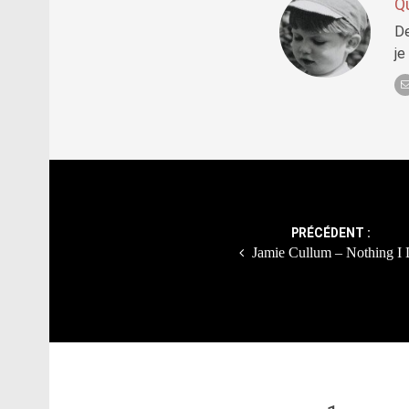
Q
De
je
Post
navigation
PRÉCÉDENT :
Jamie Cullum – Nothing I