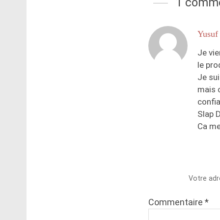
1 comme
Yusuf
Je vie
le pro
Je sui
mais c
confia
Slap 
Ca me 
Votre adr
Commentaire
*