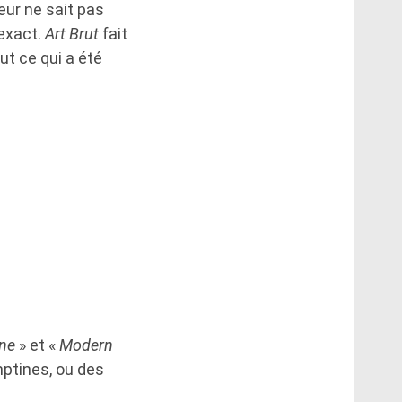
eur ne sait pas
exact.
Art Brut
fait
out ce qui a été
ne
» et «
Modern
mptines, ou des