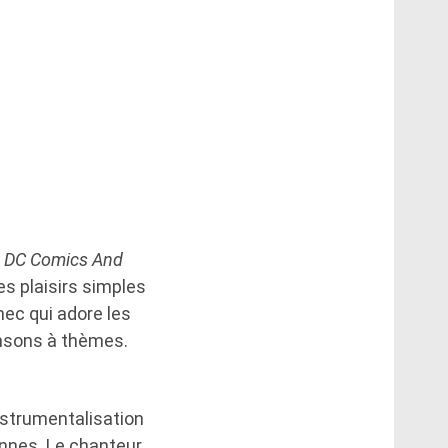
«
DC Comics And
es plaisirs simples
 mec qui adore les
hansons à thèmes.
nstrumentalisation
onnes. Le chanteur