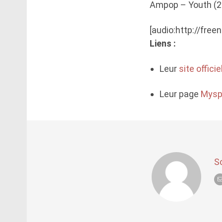
Ampop – Youth (2
[audio:http://fre
Liens :
Leur
site officie
Leur page
Mysp
S