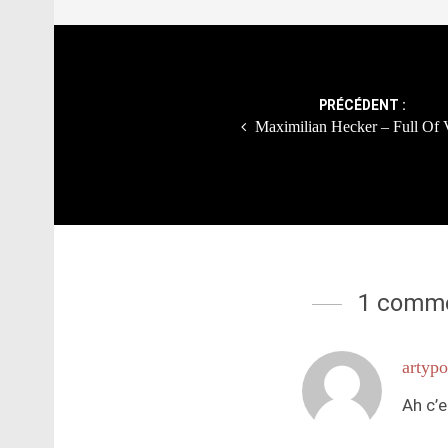
Post
navigation
PRÉCÉDENT :
Maximilian Hecker – Full Of 
1 comme
artyp
Ah c’e