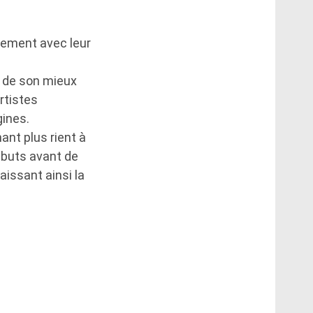
lement avec leur
t de son mieux
rtistes
gines.
nant plus rient à
buts avant de
aissant ainsi la