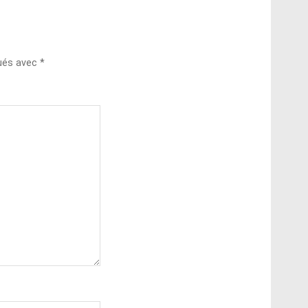
qués avec
*