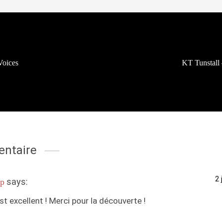
Voices
KT Tunstall
ntaire
2 
says:
op
st excellent ! Merci pour la découverte !