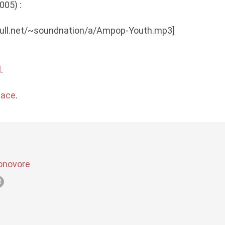
005) :
enull.net/~soundnation/a/Ampop-Youth.mp3]
l
.
ace
.
onovore