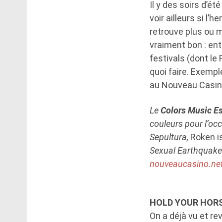
Il y des soirs d’é
voir ailleurs si l’h
retrouve plus ou m
vraiment bon : ent
festivals (dont le 
quoi faire. Exempl
au Nouveau Casin
Le
Colors Music Es
couleurs pour l’oc
Sepultura,
Roken is
Sexual Earthquakes
nouveaucasino.ne
HOLD YOUR HORS
On a déjà vu et re