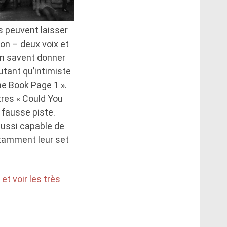
s peuvent laisser
on – deux voix et
n savent donner
utant qu’intimiste
e Book Page 1 ».
tres « Could You
e fausse piste.
aussi capable de
otamment leur set
t voir les très