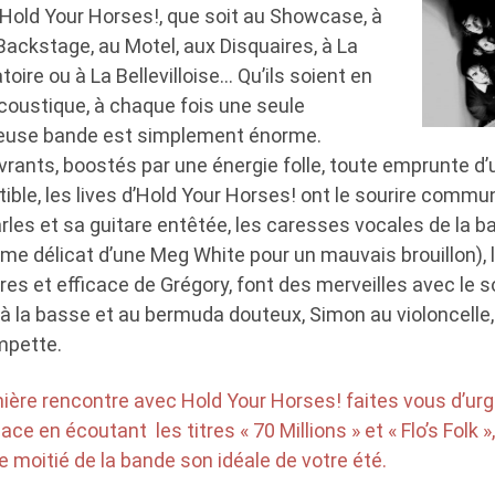
Hold Your Horses!, que soit au Showcase, à
 Backstage, au Motel, aux Disquaires, à La
ire ou à La Bellevilloise… Qu’ils soient en
acoustique, à chaque fois une seule
oyeuse bande est simplement énorme.
vrants, boostés par une énergie folle, toute emprunte d
stible, les lives d’Hold Your Horses! ont le sourire commun
rles et sa guitare entêtée, les caresses vocales de la ba
rme délicat d’une Meg White pour un mauvais brouillon),
res et efficace de Grégory, font des merveilles avec le 
 à la basse et au bermuda douteux, Simon au violoncelle, 
mpette.
mière rencontre avec Hold Your Horses! faites vous d’ur
ce en écoutant les titres « 70 Millions » et « Flo’s Folk »
 moitié de la bande son idéale de votre été.