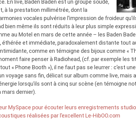
ace. En live, Baden Baden est un groupe soudé,
, à la prestation millimétrée, dont la
rmonies vocales pulvérise l’impression de froideur qu’il
 bien même ils sont réduits à leur plus simple expressi
omme au Motel en mars de cette année – les Baden Bade
e, éthérée et immédiate, paradoxalement distante tout a
e intimidante, comme en témoigne des bijoux comme « Th
moment faire penser à Radiohead, (cf. par exemple les ti
out « Phone Booth »), il ne faut pas se leurrer : c’est un
n voyage sans fin, délicat sur album comme live, mais 
énergie lorsqu’ils sont à cinq sur scène (en témoigne n
n mars dernier).
eur MySpace pour écouter leurs enregistrements studio e
coustiques réalisées par l’excellent Le-HibOO.com