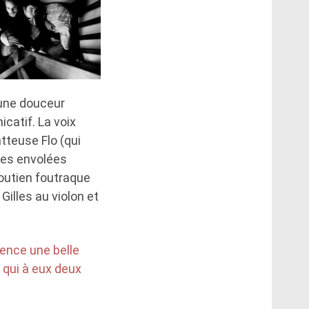
’une douceur
icatif. La voix
tteuse Flo (qui
 les envolées
soutien foutraque
Gilles au violon et
gence une belle
, qui à eux deux