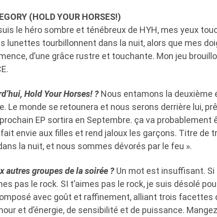
EGORY (HOLD YOUR HORSES!)
suis le héro sombre et ténébreux de HYH, mes yeux to
lunettes tourbillonnent dans la nuit, alors que mes doi
mence, d’une grâce rustre et touchante. Mon jeu brouillo
E.
rd’hui, Hold Your Horses! ?
Nous entamons la deuxième é
. Le monde se retounera et nous serons derrière lui, prê
e prochain EP sortira en Septembre. ça va probablement ê
fait envie aux filles et rend jaloux les garçons. Titre de t
ans la nuit, et nous sommes dévorés par le feu ».
x autres groupes de la soirée ?
Un mot est insuffisant. Si
imes pas le rock. SI t’aimes pas le rock, je suis désolé pou
omposé avec goût et raffinement, alliant trois facettes
mour et d’énergie, de sensibilité et de puissance. Mang