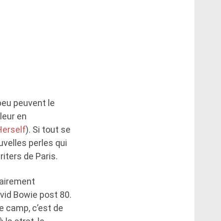
peu peuvent le
leur en
Herself
). Si tout se
velles perles qui
riters de Paris.
sairement
vid Bowie post 80.
re camp, c’est de