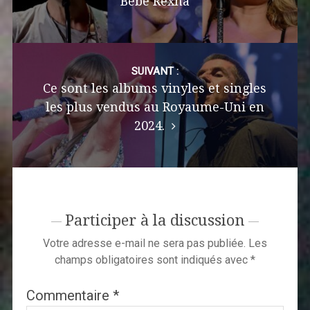
Bebe Rexha
SUIVANT :
Ce sont les albums vinyles et singles
les plus vendus au Royaume-Uni en
2024.
Participer à la discussion
Votre adresse e-mail ne sera pas publiée.
Les
champs obligatoires sont indiqués avec
*
Commentaire
*