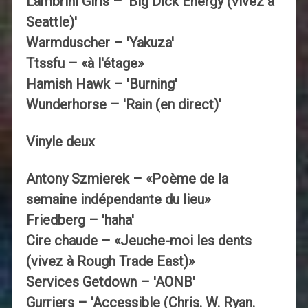
Lambrini Girls – 'Big Dick Energy (vivez à
Seattle)'
Warmduscher – 'Yakuza'
Ttssfu – «à l'étage»
Hamish Hawk – 'Burning'
Wunderhorse – 'Rain (en direct)'
Vinyle deux
Antony Szmierek – «Poème de la
semaine indépendante du lieu»
Friedberg – 'haha'
Cire chaude – «Jeuche-moi les dents
(vivez à Rough Trade East)»
Services Getdown – 'AONB'
Gurriers – 'Accessible (Chris. W. Ryan.