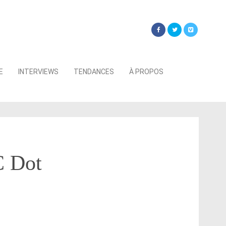
Searc
E
INTERVIEWS
TENDANCES
À PROPOS
for:
C Dot