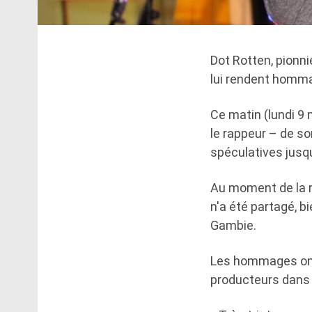
Dot Rotten, pionni
lui rendent homm
Ce matin (lundi 9 
le rappeur – de so
spéculatives jusqu
Au moment de la r
n'a été partagé, b
Gambie.
Les hommages ont 
producteurs dans 