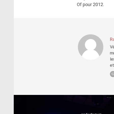
Of pour 2012.
R
Vé
mu
le
et
Post
navigation