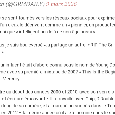
ien (@GRMDAILY)
9 mars 2026
se sont tournés vers les réseaux sociaux pour exprimer 
un d'eux le décrivant comme un « pionnier, un producteu
insi que « intelligent au-delà de son âge aussi ».
plus je suis bouleversé », a partagé un autre. « RIP The G
 »
r influent était d'abord connu sous le nom de Young Dot,
cène avec sa première mixtape de 2007 « This Is the Begin
c Mercury.
aître au début des années 2000 et 2010, avec son son dis
 et écriture émouvante. Il a travaillé avec Chip, D Double
u long de sa carrière, et a marqué un succès dans le To
 » en 2012 – la même année où il a été nominé dans le 