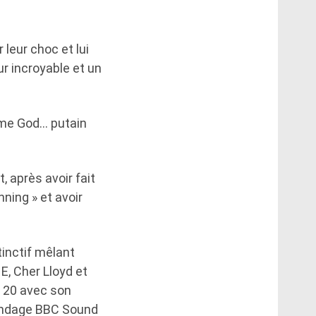
leur choc et lui
r incroyable et un
rime God… putain
 après avoir fait
ning » et avoir
tinctif mêlant
 E, Cher Lloyd et
p 20 avec son
sondage BBC Sound