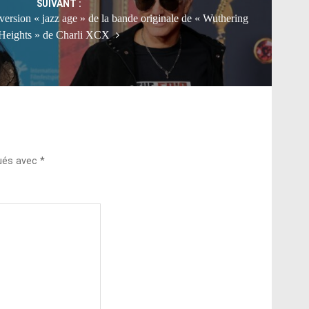
SUIVANT :
ersion « jazz age » de la bande originale de « Wuthering
Heights » de Charli XCX
qués avec
*