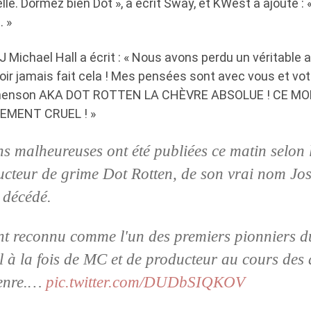
lle. Dormez bien Dot », a écrit Sway, et KWest a ajouté : «
. »
 Michael Hall a écrit : « Nous avons perdu un véritable am
oir jamais fait cela ! Mes pensées sont avec vous et votr
ephenson AKA DOT ROTTEN LA CHÈVRE ABSOLUE ! CE M
EMENT CRUEL ! »
s malheureuses ont été publiées ce matin selon 
oducteur de grime Dot Rotten, de son vrai nom Jos
 décédé.
ent reconnu comme l'un des premiers pionniers 
l à la fois de MC et de producteur au cours des
genre.…
pic.twitter.com/DUDbSIQKOV