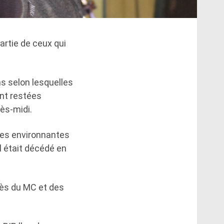
artie de ceux qui
ns selon lesquelles
ent restées
ès-midi.
nces environnantes
l était décédé en
cès du MC et des