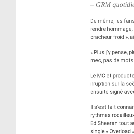
– GRM quotid
De même, les fans 
rendre hommage, l'
cracheur froid », a
« Plus j'y pense, 
mec, pas de mots.
Le MC et producteu
irruption sur la s
ensuite signé ave
Il s'est fait conn
rythmes rocailleux
Ed Sheeran tout a
single « Overload