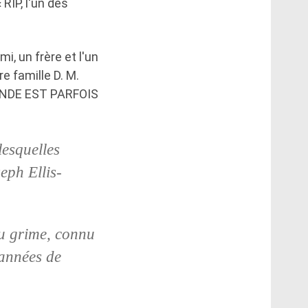
 RIP, l'un des
i, un frère et l'un
e famille D. M.
ONDE EST PARFOIS
lesquelles
eph Ellis-
du grime, connu
 années de