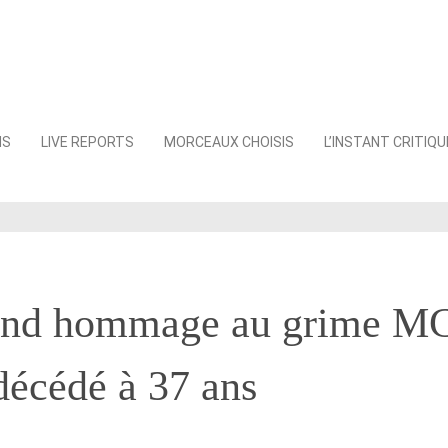
NS
LIVE REPORTS
MORCEAUX CHOISIS
L’INSTANT CRITIQU
end hommage au grime M
décédé à 37 ans