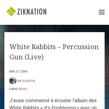
White Rabbits – Percussion
Gun (Live)
MAI 27, 2009
BY
QUENTIN
DANS
NEWS
.
J’avais commencé à écouter l’album des
White Rabbits «
It’s Frightening
» avec un