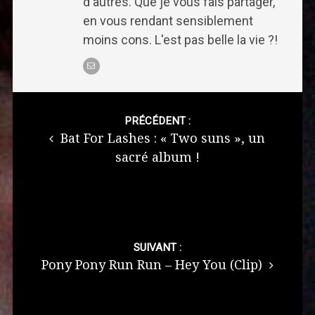
d'autres. Que je vous fais partager,
en vous rendant sensiblement
moins cons. L'est pas belle la vie ?!
Post
navigation
PRÉCÉDENT :
Bat For Lashes : « Two suns », un
sacré album !
SUIVANT :
Pony Pony Run Run – Hey You (Clip)