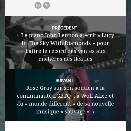
Post
navigation
PRÉCÉDENT :
Le piano John Lennon a écrit « Lucy
In The Sky With Diamonds » pour
battre le record des ventes aux
enchères des Beatles
SUIVANT :
Rose Gray sur son soutien à la
communauté LGBTQ+, à Wolf Alice et
au « monde différent » de sa nouvelle
musique « sauvage »