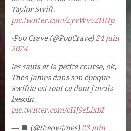
Taylor Swift.
pic.twitter.com/2yvWvv2HHp
-Pop Crave (@PopCrave)
24 juin
2024
les sauts et la petite course, ok,
Theo James dans son époque
Swiftie est tout ce dont j'avais
besoin
pic.twitter.com/cHJ9sLlxbI
—
(@theowjmes)
23 juin