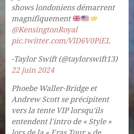
shows londoniens démarrent
magnifiquement
@KensingtonRoyal
pic.twitter.com/VlD6V0PiEL
-Taylor Swift (@taylorswift13)
22 juin 2024
Phoebe Waller-Bridge et
Andrew Scott se précipitent
vers la tente VIP lorsqu'ils
entendent l'intro de « Style »
lors de la « Eras Tour » de