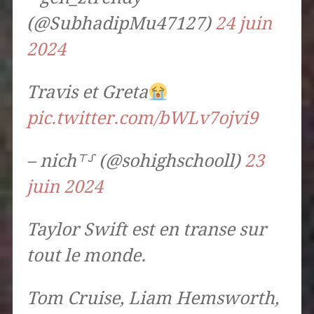
(@SubhadipMu47127)
24 juin
2024
Travis et Greta
pic.twitter.com/bWLv7ojvi9
– nich⸆⸉ (@sohighschooll)
23
juin 2024
Taylor Swift est en transe sur
tout le monde.
Tom Cruise, Liam Hemsworth,