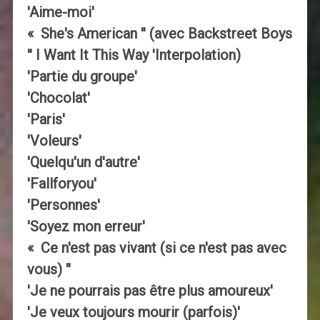
'Aime-moi'
« She's American '' (avec Backstreet Boys
'' I Want It This Way 'Interpolation)
'Partie du groupe'
'Chocolat'
'Paris'
'Voleurs'
'Quelqu'un d'autre'
'Fallforyou'
'Personnes'
'Soyez mon erreur'
« Ce n'est pas vivant (si ce n'est pas avec
vous) ''
'Je ne pourrais pas être plus amoureux'
'Je veux toujours mourir (parfois)'