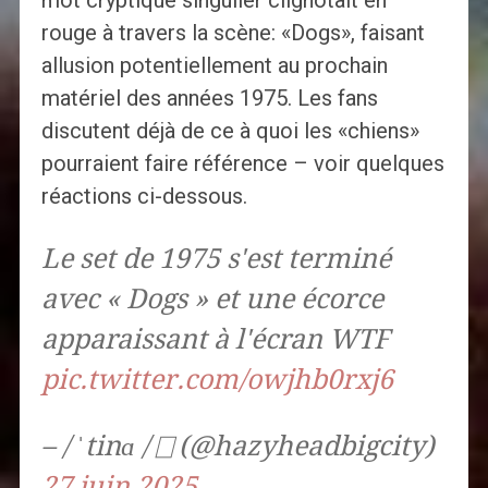
mot cryptique singulier clignotait en
rouge à travers la scène: «Dogs», faisant
allusion potentiellement au prochain
matériel des années 1975. Les fans
discutent déjà de ce à quoi les «chiens»
pourraient faire référence – voir quelques
réactions ci-dessous.
Le set de 1975 s'est terminé
avec « Dogs » et une écorce
apparaissant à l'écran WTF
pic.twitter.com/owjhb0rxj6
– / ˈtinɑ / ⎕ (@hazyheadbigcity)
27 juin 2025