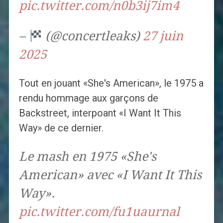
pic.twitter.com/n0b3ij7im4
–
(@concertleaks)
27 juin
2025
Tout en jouant «She's American», le 1975 a
rendu hommage aux garçons de
Backstreet, interpoant «I Want It This
Way» de ce dernier.
Le mash en 1975 «She's
American» avec «I Want It This
Way».
pic.twitter.com/fu1uaurnal