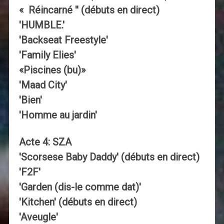
« Réincarné '' (débuts en direct)
'HUMBLE.'
'Backseat Freestyle'
'Family Elies'
«Piscines (bu)»
'Maad City'
'Bien'
'Homme au jardin'
Acte 4: SZA
'Scorsese Baby Daddy' (débuts en direct)
'F2F'
'Garden (dis-le comme dat)'
'Kitchen' (débuts en direct)
'Aveugle'