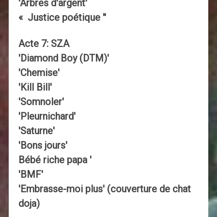
'Arbres d'argent'
« Justice poétique ''
Acte 7: SZA
'Diamond Boy (DTM)'
'Chemise'
'Kill Bill'
'Somnoler'
'Pleurnichard'
'Saturne'
'Bons jours'
Bébé riche papa '
'BMF'
'Embrasse-moi plus' (couverture de chat
doja)