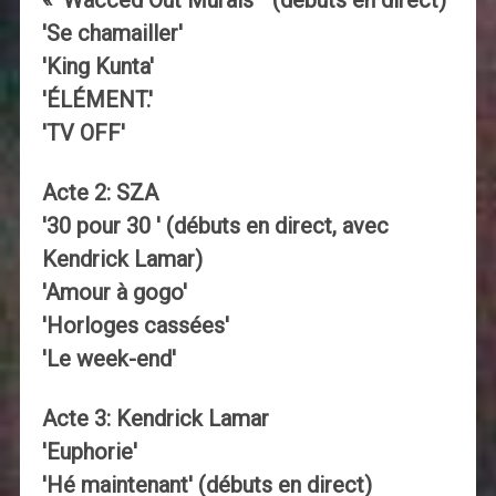
« Wacced Out Murals '' (débuts en direct)
'Se chamailler'
'King Kunta'
'ÉLÉMENT.'
'TV OFF'
Acte 2: SZA
'30 pour 30 ′ (débuts en direct, avec
Kendrick Lamar)
'Amour à gogo'
'Horloges cassées'
'Le week-end'
Acte 3: Kendrick Lamar
'Euphorie'
'Hé maintenant' (débuts en direct)