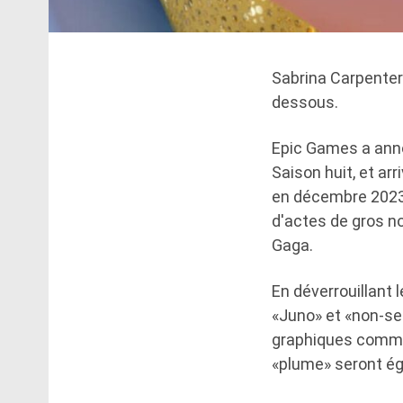
Sabrina Carpenter
dessous.
Epic Games a anno
Saison huit, et arr
en décembre 202
d'actes de gros no
Gaga.
En déverrouillant 
«Juno» et «non-s
graphiques comme «s
«plume» seront é