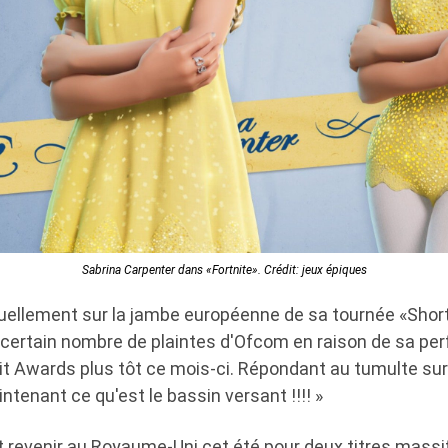
Sabrina Carpenter dans «Fortnite». Crédit: jeux épiques
uellement sur la jambe européenne de sa tournée «Shor
 certain nombre de plaintes d'Ofcom en raison de sa p
it Awards plus tôt ce mois-ci. Répondant au tumulte sur 
intenant ce qu'est le bassin versant !!!! »
it revenir au Royaume-Uni cet été pour deux titres mass