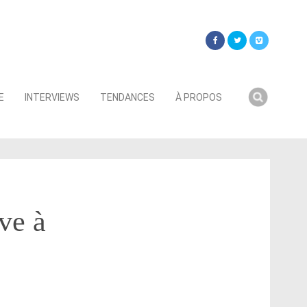
Searc
E
INTERVIEWS
TENDANCES
À PROPOS
for:
ve à