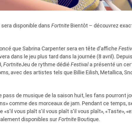
 sera disponible dans
Fortnite
Bientôt – découvrez exac
ncé que Sabrina Carpenter sera en tête d'affiche
Festiv
ivera dans le jeu plus tard dans la journée (8 avril). Dep
3,
Fortnite
Jeu de rythme dédié
Festival
a présenté un cer
ms, avec des artistes tels que Billie Eilish, Metallica, S
le pass de musique de la saison huit, les fans pourront j
ens» comme des morceaux de jam. Pendant ce temps, s
'il vous plaît s'il vous plaît s'il vous plaît», «Taste», 
galement disponibles sur
Fortnite
Boutique.