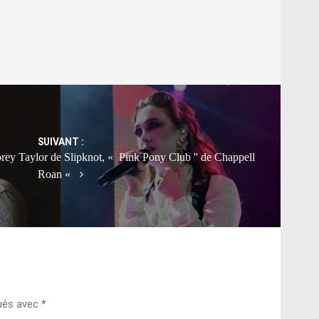
SUIVANT :
ey Taylor de Slipknot, « Pink Pony Club '' de Chappell
Roan «
qués avec
*