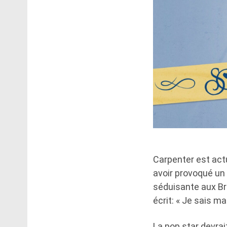
Carpenter est act
avoir provoqué un
séduisante aux Br
écrit: « Je sais ma
La pop star devra