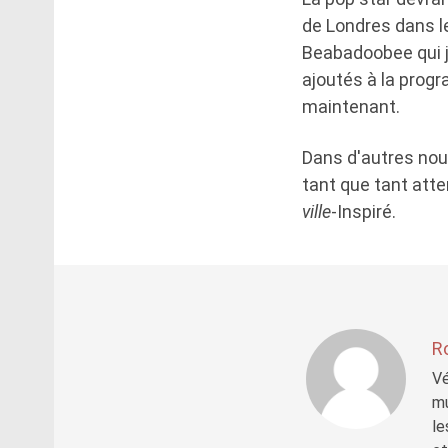
de Londres dans le
Beabadoobee qui jou
ajoutés à la progr
maintenant.
Dans d'autres nouv
tant que tant att
ville
-Inspiré.
R
Vé
mu
le