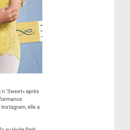
t n 'Sweet» après
erformance
Instagram, elle a
ifs au Hyde Park