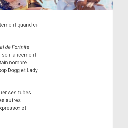
tement quand ci-
al de Fortnite
uis son lancement
tain nombre
noop Dogg et Lady
ouer ses tubes
es autres
«expresso» et