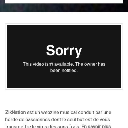
ZikNation
est un webzine musical conduit par une
horde de passionnés dont le seul but est de vous
transmettre le virus des sons frais.
En savoir plus
.