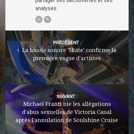
partager ses découvertes et ses
analyses.
Post
navigation
PRÉCÉDENT :
La bande sonore 'Skate' confirme la
première vague d'artistes
SUIVANT :
Michael Franti nie les allégations
d'abus sexuelles de Victoria Canal
après l'annulation de Soulshine Cruise