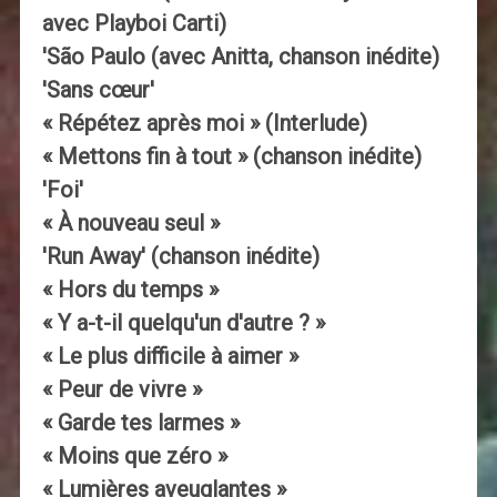
avec Playboi Carti)
'São Paulo (avec Anitta, chanson inédite)
'Sans cœur'
« Répétez après moi » (Interlude)
« Mettons fin à tout » (chanson inédite)
'Foi'
« À nouveau seul »
'Run Away' (chanson inédite)
« Hors du temps »
« Y a-t-il quelqu'un d'autre ? »
« Le plus difficile à aimer »
« Peur de vivre »
« Garde tes larmes »
« Moins que zéro »
« Lumières aveuglantes »