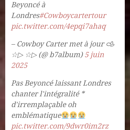
Beyoncé à
Londres
#Cowboycartertour
pic.twitter.com/4epqi7ahaq
– Cowboy Carter met à jour 𐚁
☆▷ ☆▷ (@ b7album)
5 juin
2025
Pas Beyoncé laissant Londres
chanter l'intégralité *
d'irremplaçable oh
emblématique
pic.twitter.com/9dwr0im2rz