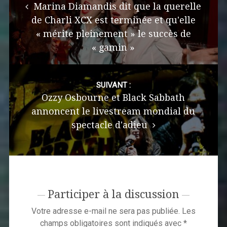
Marina Diamandis dit que la querelle
de Charli XCX est terminée et qu'elle
« mérite pleinement » le succès de
« gamin »
SUIVANT :
Ozzy Osbourne et Black Sabbath
annoncent le livestream mondial du
spectacle d'adieu
Participer à la discussion
Votre adresse e-mail ne sera pas publiée.
Les
champs obligatoires sont indiqués avec
*