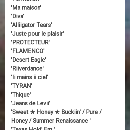
'Ma maison'
'Diva'
'Alliigator Tears'
'Juste pour le plaisir'
'PROTECTEUR'
'FLAMENCO'
'Desert Eagle'
'Riiverdance'
'Ii mains ii ciel'
'TYRAN'
'Thique'
'Jeans de Levii'
'Sweet ★ Honey ★ Buckiin' / Pure /
Honey / Summer Renaissance '
'Texas Hold' Em '