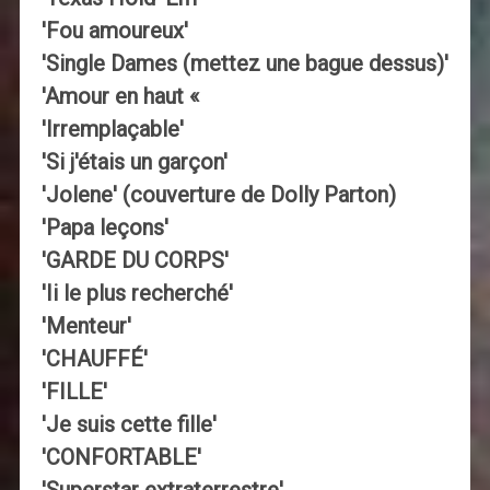
'Fou amoureux'
'Single Dames (mettez une bague dessus)'
'Amour en haut «
'Irremplaçable'
'Si j'étais un garçon'
'Jolene' (couverture de Dolly Parton)
'Papa leçons'
'GARDE DU CORPS'
'Ii le plus recherché'
'Menteur'
'CHAUFFÉ'
'FILLE'
'Je suis cette fille'
'CONFORTABLE'