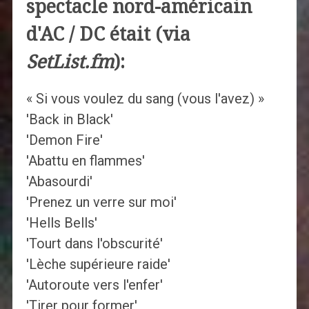
spectacle nord-américain
d'AC / DC était (via
SetList.fm
):
« Si vous voulez du sang (vous l'avez) »
'Back in Black'
'Demon Fire'
'Abattu en flammes'
'Abasourdi'
'Prenez un verre sur moi'
'Hells Bells'
'Tourt dans l'obscurité'
'Lèche supérieure raide'
'Autoroute vers l'enfer'
'Tirer pour former'