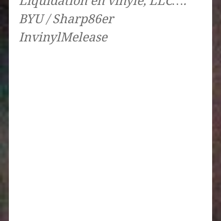
Liquidation en vinyle, LLC….
BYU / Sharp86er
InvinylMelease