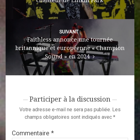
chanteur de Linkin Park
SUIVANT :
Faithless annonce une tournée
britannique et européenne « Champion
Sound » en 2024
Participer à la discussion
Votre adresse e-mail ne sera pas publiée.
Les
champs obligatoires sont indiqués avec
*
Commentaire
*