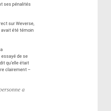
nt ses pénalités
rect sur Weverse,
l avait été témoin
ma
 a essayé de se
it qu'elle était
ire clairement –
 personne a