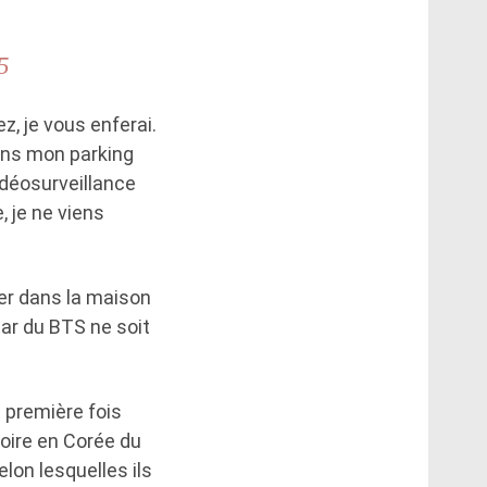
5
z, je vous enferai.
ans mon parking
idéosurveillance
, je ne viens
rer dans la maison
tar du BTS ne soit
 première fois
toire en Corée du
lon lesquelles ils