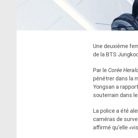
Une deuxième femm
de la BTS Jungkoo
Par le
Corée Heral
pénétrer dans la m
Yongsan a rapport
souterrain dans le
La police a été a
caméras de surveil
affirmé qu'elle «vi