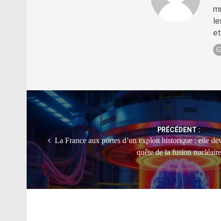
mu
le
et
Post
navigation
PRÉCÉDENT :
La France aux portes d’un exploit historique : elle de
quête de la fusion nucléair