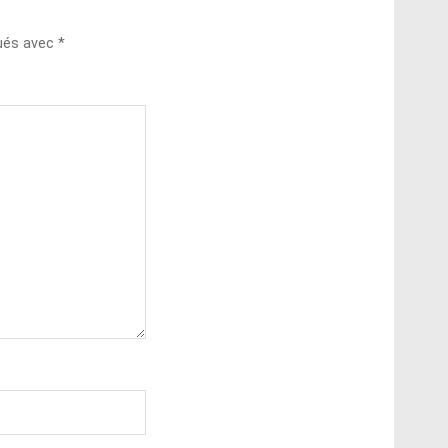
qués avec
*