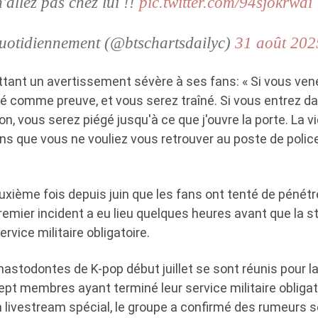
n'allez pas chez lui !!
pic.twitter.com/94sjokrwai
uotidiennement (@btschartsdailyc)
31 août 202
ettant un avertissement sévère à ses fans: « Si vous vene
ré comme preuve, et vous serez traîné. Si vous entrez d
, vous serez piégé jusqu'à ce que j'ouvre la porte. La v
ns que vous ne vouliez vous retrouver au poste de police
uxième fois depuis juin que les fans ont tenté de pénét
emier incident a eu lieu quelques heures avant que la s
rvice militaire obligatoire.
astodontes de K-pop début juillet se sont réunis pour la
ept membres ayant terminé leur service militaire obliga
 livestream spécial, le groupe a confirmé des rumeurs se