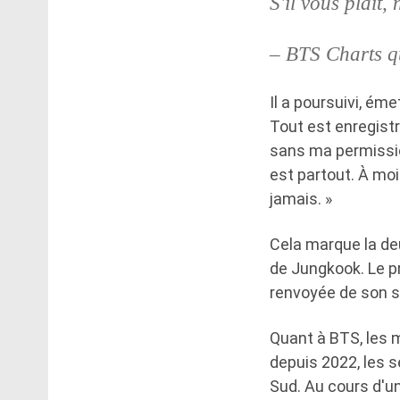
S'il vous plaît, 
– BTS Charts q
Il a poursuivi, ém
Tout est enregist
sans ma permission
est partout. À moi
jamais. »
Cela marque la de
de Jungkook. Le pr
renvoyée de son se
Quant à BTS, les m
depuis 2022, les s
Sud. Au cours d'un