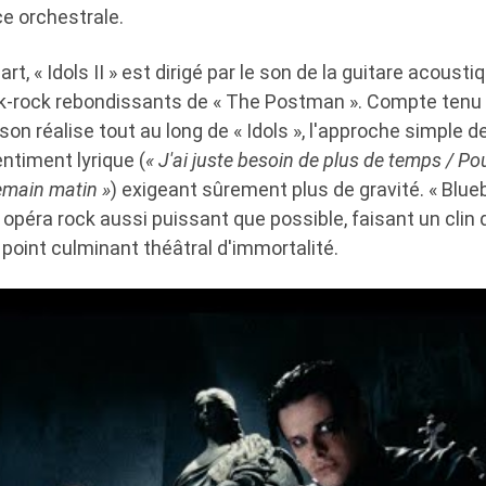
ce orchestrale.
rt, « Idols II » est dirigé par le son de la guitare acoust
lk-rock rebondissants de « The Postman ». Compte tenu 
son réalise tout au long de « Idols », l'approche simple 
entiment lyrique (
« J'ai juste besoin de plus de temps / Pou
demain matin »
) exigeant sûrement plus de gravité. « Bluebe
opéra rock aussi puissant que possible, faisant un clin 
oint culminant théâtral d'immortalité.