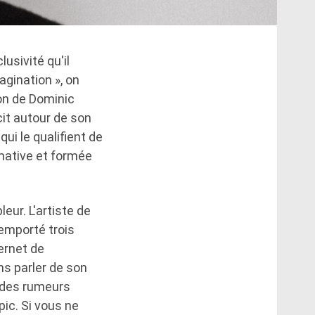
usivité qu'il
agination », on
on de Dominic
cit autour de son
ui le qualifient de
rmative et formée
eur. L'artiste de
emporté trois
ernet de
ns parler de son
 des rumeurs
pic. Si vous ne