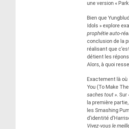
une version « Parkl
Bien que Yungblud
Idols » explore ex
prophétie auto-réal
conclusion de la p
réalisant que c'es
détient les réponse
Alors, à quoi ress
Exactement là où l
You (To Make The 
saches tout »
. Sur
la première parti
les Smashing Pumpk
d'identité d'Harris
Vivez-vous le meill