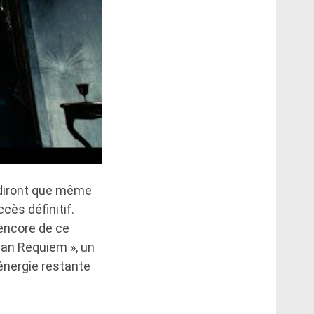
 diront que même
cès définitif.
 encore de ce
ban Requiem », un
énergie restante