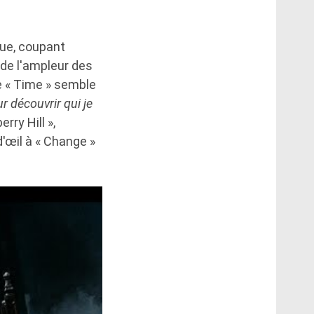
ique, coupant
de l'ampleur des
de « Time » semble
r découvrir qui je
rry Hill »,
d'œil à « Change »