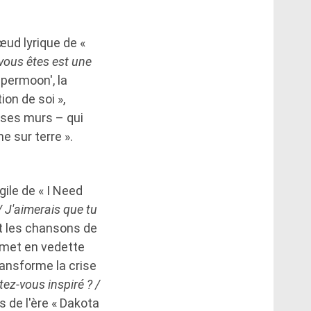
ud lyrique de «
vous êtes est une
permoon', la
on de soi »,
r ses murs – qui
e sur terre ».
gile de « I Need
/ J'aimerais que tu
ent les chansons de
 met en vedette
ransforme la crise
ez-vous inspiré ? /
s de l'ère « Dakota