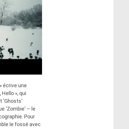
» écrive une
ello », qui
t 'Ghosts'
ue 'Zombie' – le
cographie. Pour
mble le fossé avec