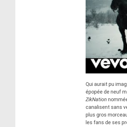
Qui aurait pu imag
épopée de neuf mi
ZikNation
nommée l
canalisent sans ve
plus gros morceau
les fans de ses pr