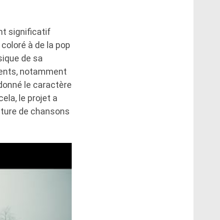
t significatif
coloré à de la pop
ssique de sa
édents, notamment
donné le caractère
ela, le projet a
riture de chansons