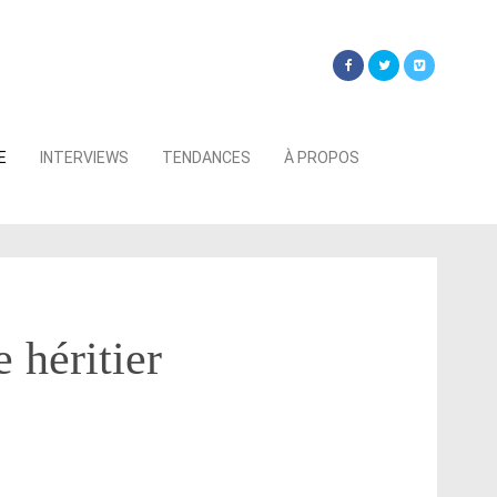
Searc
E
INTERVIEWS
TENDANCES
À PROPOS
for:
 héritier