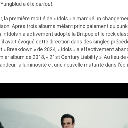
, Yungblud a été
partout
.
ier, la première moitié de « Idols » a marqué un changemen
ison. Après trois albums mêlant principalement du punk 
s, « Idols » a activement adopté la Britpop et le rock cla
u'il avait évoqué cette direction dans des singles préc
et « Breakdown » de 2024, « Idols » a effectivement aban
ier album de 2018, « 21st Century Liability ». Au lieu de c
randeur, la luminosité et une nouvelle maturité dans l'éc