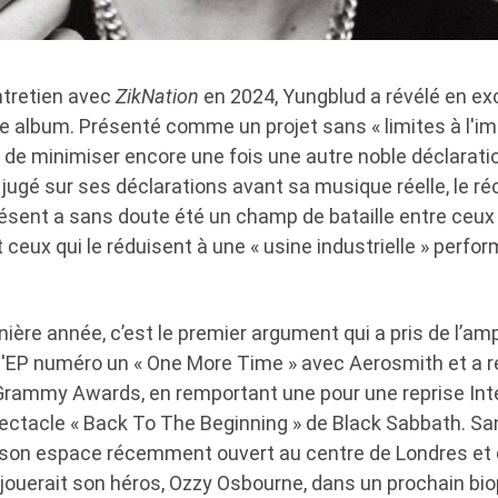
entretien avec
ZikNation
en 2024, Yungblud a révélé en excl
e album. Présenté comme un projet sans « limites à l'im
 de minimiser encore une fois une autre noble déclarati
jugé sur ses déclarations avant sa musique réelle, le ré
résent a sans doute été un champ de bataille entre ceux q
 ceux qui le réduisent à une « usine industrielle » perfo
nière année, c’est le premier argument qui a pris de l’ampl
 l'EP numéro un « One More Time » avec Aerosmith et a r
rammy Awards, en remportant une pour une reprise Int
ectacle « Back To The Beginning » de Black Sabbath. Sa
 son espace récemment ouvert au centre de Londres et
l jouerait son héros, Ozzy Osbourne, dans un prochain bio