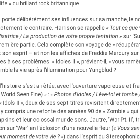
ife » du brillant rock britannique.
 porte délibérément ses influences sur sa manche, le nœ
actement le contraire. Harrison se rappelle
« Tout ce que 
isatrice / La production de votre propre tentation »
sur 'Su
remière partie. Cela complète son voyage de « récupérati
t son esprit – et non les affiches de Freddie Mercury su
s à ses problèmes. « Idoles II », prévient-il, « vous ramèn
emble la vie après l’illumination pour Yungblud ?
'histoire s'est arrêtée, avec l'ouverture vaporeuse et fra
World Seen Fine) » :
« Photos d'idoles / Lève-toi et tombe 
 « Idols II », deux de ses sept titres revisitent directem
e, y compris une refonte des années 90 de « Zombie » qui
ins et leur colossal mur de sons. L'autre, 'War Pt. II', t
on sur 'War' en l'éclosion d'une nouvelle fleur (
« Vous sent
eur moment de votre vie ? »
) dans l'esprit du Stereophonic