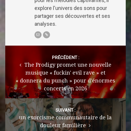
pour les mélodies captivantes, il
explore l'univers des sons pour
partager ses découvertes et ses
analyses.
Post
navigation
PRÉCÉDENT :
The Prodigy promet une nouvelle
musique « fuckin' evil rave » et
« donnera du punch » pour d'énormes
concerts en 2026
SUIVANT :
un exorcisme communautaire de la
douleur familière