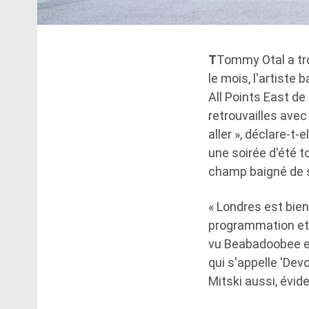
T
Tommy Otal a tro
le mois, l'artiste
All Points East de
retrouvailles avec
aller », déclare-t
une soirée d'été to
champ baigné de so
« Londres est bien 
programmation et
vu Beabadoobee en
qui s'appelle 'Dev
Mitski aussi, évid