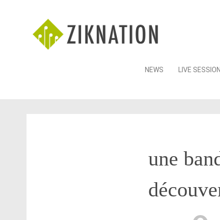
Skip
NEWS
LIVE SESSIO
to
content
une band
découver