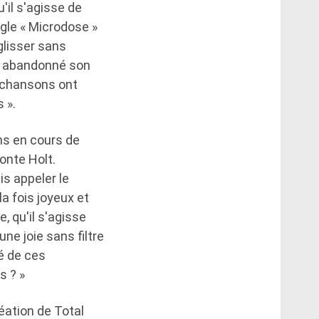
'il s'agisse de
ngle « Microdose »
glisser sans
ir abandonné son
e chansons ont
 ».
ons en cours de
onte Holt.
is appeler le
la fois joyeux et
, qu'il s'agisse
ne joie sans filtre
ié de ces
s ? »
éation de Total