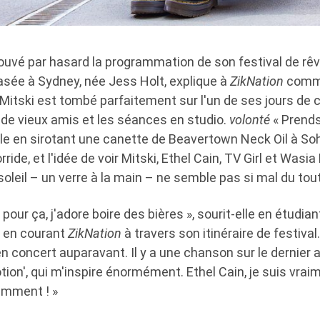
uvé par hasard la programmation de son festival de rêv
 basée à Sydney, née Jess Holt, explique à
ZikNation
comme
 Mitski est tombé parfaitement sur l'un de ses jours de 
 de vieux amis et les séances en studio.
volonté
« Prends 
-elle en sirotant une canette de Beavertown Neck Oil à So
rride, et l'idée de voir Mitski, Ethel Cain, TV Girl et Wasi
leil – un verre à la main – ne semble pas si mal du tout
pour ça, j'adore boire des bières », sourit-elle en étudian
 en courant
ZikNation
à travers son itinéraire de festival.
 concert auparavant. Il y a une chanson sur le dernier 
otion', qui m'inspire énormément. Ethel Cain, je suis vrai
emment ! »