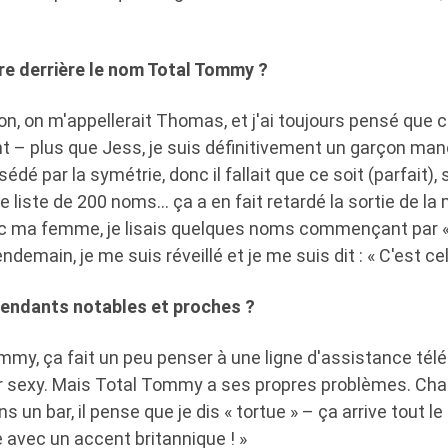
oire derrière le nom Total Tommy ?
rçon, on m'appellerait Thomas, et j'ai toujours pensé qu
 – ​​plus que Jess, je suis définitivement un garçon manq
sédé par la symétrie, donc il fallait que ce soit (parfait)
ne liste de 200 noms… ça a en fait retardé la sortie de la
c ma femme, je lisais quelques noms commençant par « T 
lendemain, je me suis réveillé et je me suis dit : « C'est celu
étendants notables et proches ?
ommy, ça fait un peu penser à une ligne d'assistance tél
r sexy. Mais Total Tommy a ses propres problèmes. Chaq
s un bar, il pense que je dis « tortue » – ça arrive tout l
 avec un accent britannique ! »