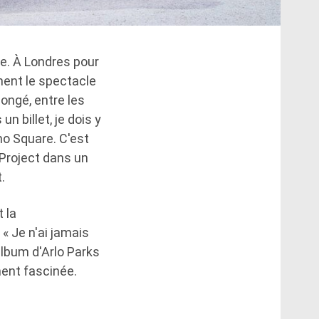
e. À Londres pour
nt le spectacle
congé, entre les
un billet, je dois y
ho Square. C'est
a Project dans un
.
t la
 « Je n'ai jamais
album d'Arlo Parks
ment fascinée.