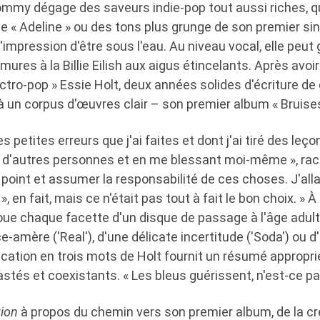
ommy dégage des saveurs indie-pop tout aussi riches, qu
e « Adeline » ou des tons plus grunge de son premier si
'impression d'être sous l'eau. Au niveau vocal, elle peut 
res à la Billie Eilish aux aigus étincelants. Après avo
ectro-pop » Essie Holt, deux années solides d'écriture d
 un corpus d'œuvres clair – son premier album « Bruises
s petites erreurs que j'ai faites et dont j'ai tiré des leç
t d'autres personnes et en me blessant moi-même », rac
e point et assumer la responsabilité de ces choses. J'alla
, en fait, mais ce n'était pas tout à fait le bon choix. » À 
loue chaque facette d'un disque de passage à l'âge adulte
-amère ('Real'), d'une délicate incertitude ('Soda') ou d'u
xplication en trois mots de Holt fournit un résumé appropr
tés et coexistants. « Les bleus guérissent, n'est-ce pa
ion
à propos du chemin vers son premier album, de la cr