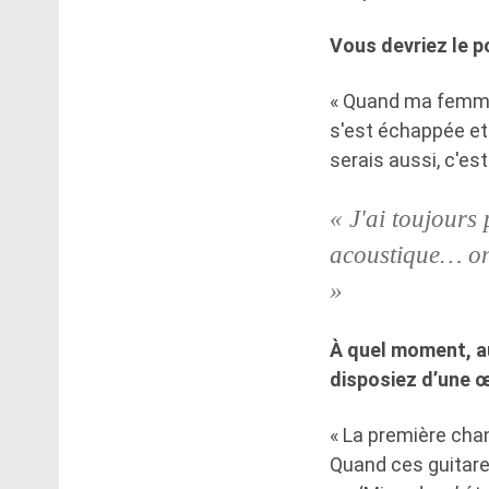
Vous devriez le p
« Quand ma femme 
s'est échappée et 
serais aussi, c'es
« J'ai toujours
acoustique… on
»
À quel moment, au
disposiez d’une 
« La première chan
Quand ces guitare