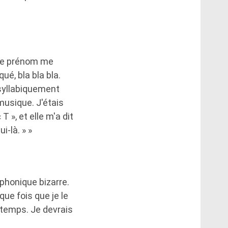
e ce prénom me
ué, bla bla bla.
, syllabiquement
 musique. J'étais
», et elle m'a dit
i-là. » »
éphonique bizarre.
ue fois que je le
e temps. Je devrais