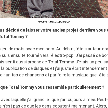
Crédits : Jamie MacMillan
s décidé de laisser votre ancien projet derrière vous e
 Total Tommy ?
un jeu de mots avec mon nom. Au début, j’étais auteur-c
e suis ensuite tourné vers l’électro-pop. J’ai passé de 
is senti aussi proche de Total Tommy. J’étais un peu sans
à la publication de disques et j’ai juste écrit intenséme
avoir un tas de chansons et par faire la musique que j’étai
t que Total Tommy vous ressemble particulièrement ?
avec laquelle j'ai grandi et que j'ai toujours aimée. Peut
e n'est pas ce que les gens écoutent maintenant. Alors, 