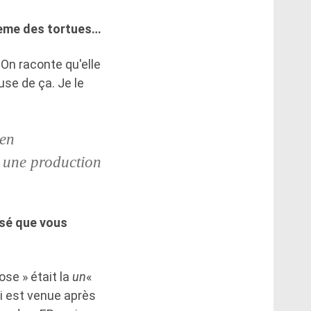
thème des tortues…
On raconte qu'elle
use de ça. Je le
 en
 une production
isé que vous
se » était la
un
«
i est venue après