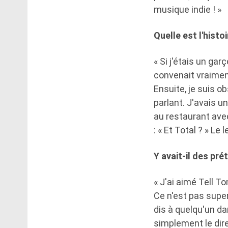
musique indie ! »
Quelle est l'hist
« Si j'étais un ga
convenait vraiment
Ensuite, je suis ob
parlant. J'avais u
au restaurant ave
: « Et Total ? » Le 
Y avait-il des pr
« J'ai aimé Tell T
Ce n'est pas supe
dis à quelqu'un dan
simplement le dire