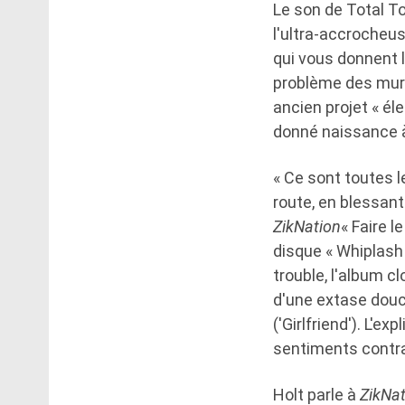
Le son de Total T
l'ultra-accrocheus
qui vous donnent l
problème des murmu
ancien projet « él
donné naissance à
« Ce sont toutes le
route, en blessan
ZikNation
« Faire l
disque « Whiplash »
trouble, l'album c
d'une extase douce
('Girlfriend'). L'e
sentiments contras
Holt parle à
ZikNat