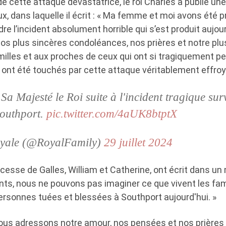
e cette attaque dévastatrice, le roi Charles a publié une
x, dans laquelle il écrit : « Ma femme et moi avons été
e l’incident absolument horrible qui s’est produit aujour
s plus sincères condoléances, nos prières et notre plu
lles et aux proches de ceux qui ont si tragiquement perd
 ont été touchés par cette attaque véritablement effroy
a Majesté le Roi suite à l'incident tragique su
Southport.
pic.twitter.com/4aUK8btptX
oyale (@RoyalFamily)
29 juillet 2024
incesse de Galles, William et Catherine, ont écrit dans u
nts, nous ne pouvons pas imaginer ce que vivent les fami
ersonnes tuées et blessées à Southport aujourd'hui. »
 Nous adressons notre amour, nos pensées et nos prières