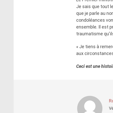
Je sais que tout l
que je parle au n
condoléances vont
ensemble. Il est p
traumatisme qu'il
« Je tiens à remer
aux circonstances l
Ceci est une histo
R
Vé