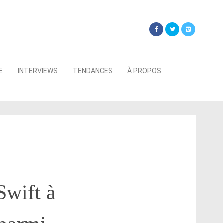
Searc
E
INTERVIEWS
TENDANCES
À PROPOS
for:
Swift à