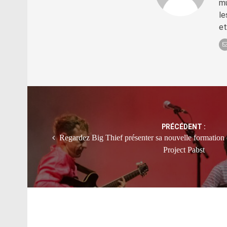
mu
le
et
Post
navigation
PRÉCÉDENT :
Regardez Big Thief présenter sa nouvelle formation 
Project Pabst