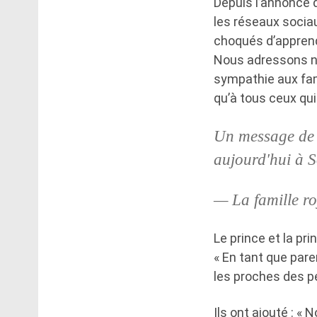
Depuis l’annonce d
les réseaux sociau
choqués d’apprendr
Nous adressons no
sympathie aux fami
qu’à tous ceux qui
Un message de S
aujourd'hui à 
— La famille r
Le prince et la pr
« En tant que pare
les proches des p
Ils ont ajouté : «