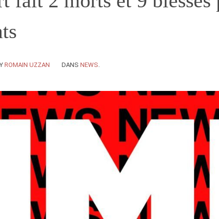
t fait 2 morts et 9 blessés
nts
Y
ROMAIN UZZAN
DANS
NEWS
.