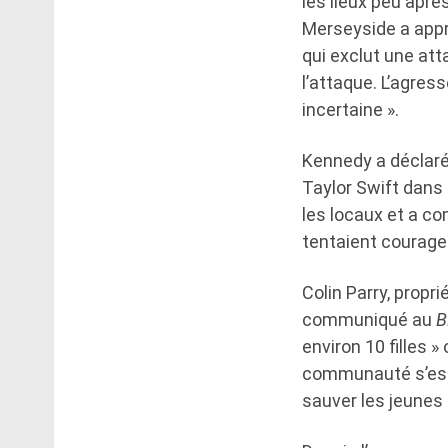
les lieux peu aprè
Merseyside a appré
qui exclut une att
l’attaque. L’agress
incertaine ».
Kennedy a déclaré 
Taylor Swift dans
les locaux et a c
tentaient courage
Colin Parry, propri
communiqué au
B
environ 10 filles »
communauté s’est 
sauver les jeunes 