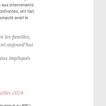
t aux intervenants
onfrontés, ont fait
nauté avait le
 les familles,
ort aujourd'hui.
ceux impliqués
uillet 2024
mmuniqué au
BBC
«