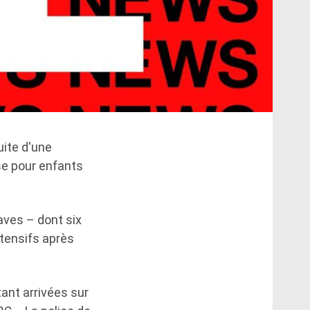
uite d'une
e pour enfants
aves – dont six
ntensifs après
tant arrivées sur