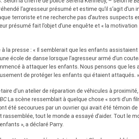
s. Selon la cheffe de police Serena Kennedy, – selon le
B
hendé l’agresseur présumé et estime qu’il s’agit d’un in
aque terroriste et ne recherche pas d’autres suspects e
eur présumé fait l’objet d’une enquête et « la motivation 
à la presse : « Il semblerait que les enfants assistaient
 une école de danse lorsque l’agresseur armé d’un coute
ommencé à attaquer les enfants. Nous pensons que les 
usement de protéger les enfants qui étaient attaqués. 
étaire d'un atelier de réparation de véhicules à proximité
BC
La scène ressemblait à quelque chose « sorti d’un film
 ont été secourues par un ouvrier qui avait été témoin de l
rassemblée, tout le monde a essayé d’aider. Tout le m
enfants », a déclaré Parry.