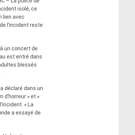
BC
– La police de
cident isolé, ce
n lien avec
de l’incident reste
 à un concert de
au est entré dans
adultes blessés
»
, a déclaré dans un
 d’horreur » et «
’incident. « La
onde a essayé de