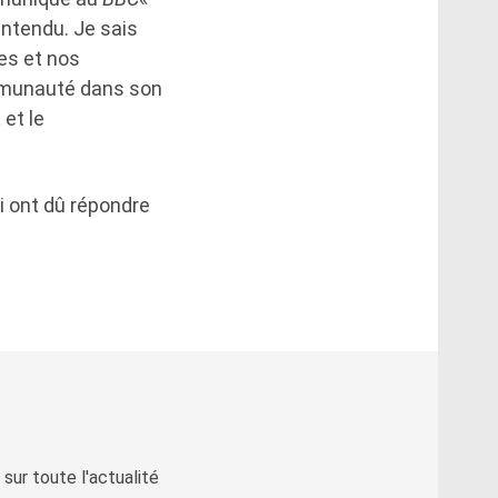
entendu. Je sais
es et nos
ommunauté dans son
 et le
ui ont dû répondre
sur toute l'actualité