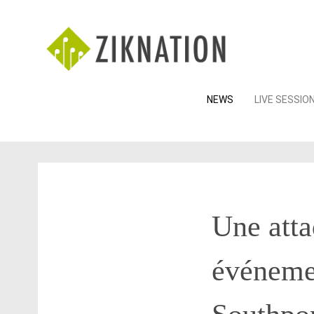
Skip
NEWS
LIVE SESSIO
to
content
Une atta
événemen