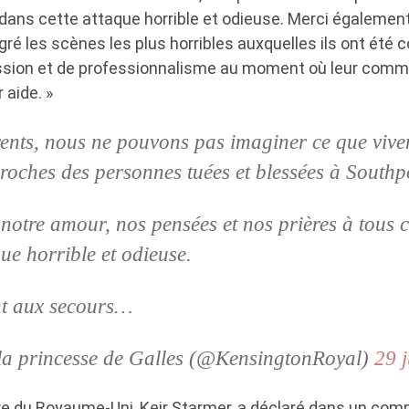
 dans cette attaque horrible et odieuse. Merci égalemen
gré les scènes les plus horribles auxquelles ils ont été c
sion et de professionnalisme au moment où leur commu
 aide. »
ents, nous ne pouvons pas imaginer ce que vivent
 proches des personnes tuées et blessées à Southp
otre amour, nos pensées et nos prières à tous 
que horrible et odieuse.
t aux secours…
 la princesse de Galles (@KensingtonRoyal)
29 j
re du Royaume-Uni, Keir Starmer, a déclaré dans un co