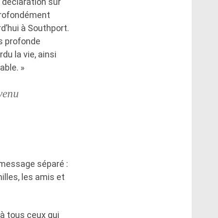
 déclaration sur
 profondément
d’hui à Southport.
s profonde
u la vie, ainsi
able. »
rvenu
n message séparé :
lles, les amis et
 à tous ceux qui