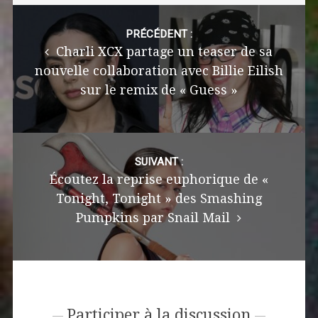
Post
navigation
PRÉCÉDENT :
Charli XCX partage un teaser de sa
nouvelle collaboration avec Billie Eilish
sur le remix de « Guess »
SUIVANT :
Écoutez la reprise euphorique de «
Tonight, Tonight » des Smashing
Pumpkins par Snail Mail
Participer à la discussion