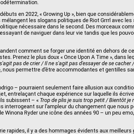
todétermination.
débuts en 2022, « Growing Up », bien que considérableme
ils mélangent les slogans politiques de Riot Grrrl avec l
litique nécessaire dans le second. Des morceaux comme 
 essayant de naviguer dans leur vie tandis que les pouv
andent comment se forger une identité en dehors de ce 
stes. Prenez le plus doux « Once Upon A Time », dans lequ
 s'agit pas de crier / Il ne s'agit pas d'essayer de se cacher
 nous permettre d’être accommodantes et gentilles san
drigo – pourraient seulement faire allusion aux conditio
et, entrelaçant chaque expérience sur laquelle ils écriv
'ils subissent – «
Trop de plis je suis trop petit / Bientôt je
us interrogeant sur l’ampleur du changement que nous pou
t de Winona Ryder une icône des années 90 – un peu emo, 
ie rapides, il y a des hommages évidents aux meilleurs 