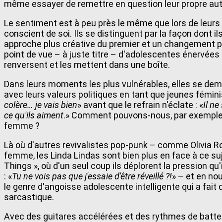
même essayer de remettre en question leur propre au
Le sentiment est à peu près le même que lors de leurs 
conscient de soi. Ils se distinguent par la façon dont 
approche plus créative du premier et un changement po
point de vue – à juste titre – d'adolescentes énervées
renversent et les mettent dans une boîte.
Dans leurs moments les plus vulnérables, elles se dem
avec leurs valeurs politiques en tant que jeunes fémini
colère… je vais bien
» avant que le refrain n'éclate : «
Il ne
ce qu'ils aiment
.» Comment pouvons-nous, par exemple,
femme ?
Là où d'autres revivalistes pop-punk – comme Olivia Ro
femme, les Linda Lindas sont bien plus en face à ce suj
Things », où d'un seul coup ils déplorent la pression qu
: «
Tu ne vois pas que j'essaie d'être réveillé ?!
» – et en no
le genre d'angoisse adolescente intelligente qui a fai
sarcastique.
Avec des guitares accélérées et des rythmes de batter