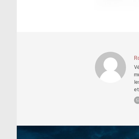
R
Vé
mu
le
et
Post
navigation