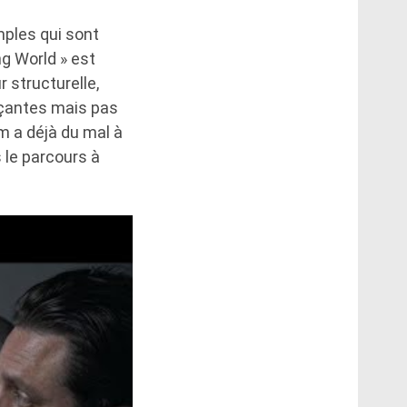
mples qui sont
g World » est
 structurelle,
inçantes mais pas
m a déjà du mal à
 le parcours à