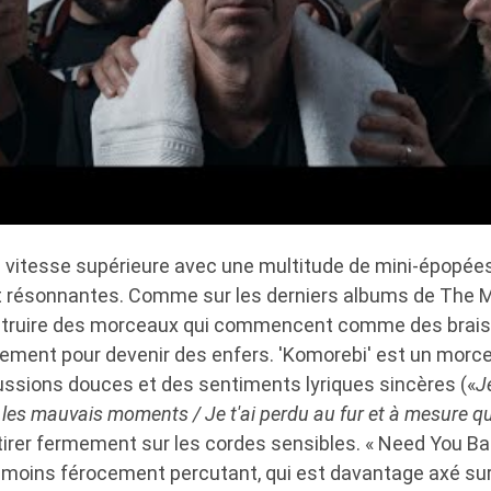
a vitesse supérieure avec une multitude de mini-épopée
 résonnantes. Comme sur les derniers albums de The
nstruire des morceaux qui commencent comme des brais
vement pour devenir des enfers. 'Komorebi' est un morc
cussions douces et des sentiments lyriques sincères («
J
es mauvais moments / Je t'ai perdu au fur et à mesure q
 tirer fermement sur les cordes sensibles. « Need You Bad
e moins férocement percutant, qui est davantage axé sur