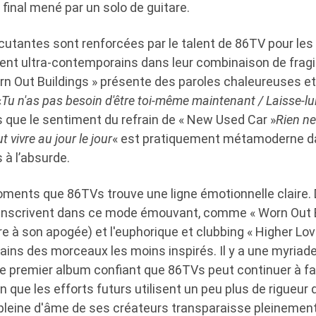
t final mené par un solo de guitare.
utantes sont renforcées par le talent de 86TV pour le
ent ultra-contemporains dans leur combinaison de fragil
rn Out Buildings » présente des paroles chaleureuses 
«
Tu n'as pas besoin d'être toi-même maintenant / Laisse-lui
is que le sentiment du refrain de « New Used Car »
Rien ne
t vivre au jour le jour
« est pratiquement métamoderne da
 à l’absurde.
ments que 86TVs trouve une ligne émotionnelle claire. 
inscrivent dans ce mode émouvant, comme « Worn Out Bu
re à son apogée) et l'euphorique et clubbing « Higher Lov
rtains des morceaux les moins inspirés. Il y a une myriad
 premier album confiant que 86TVs peut continuer à fa
n que les efforts futurs utilisent un peu plus de rigueu
é pleine d'âme de ses créateurs transparaisse pleinement