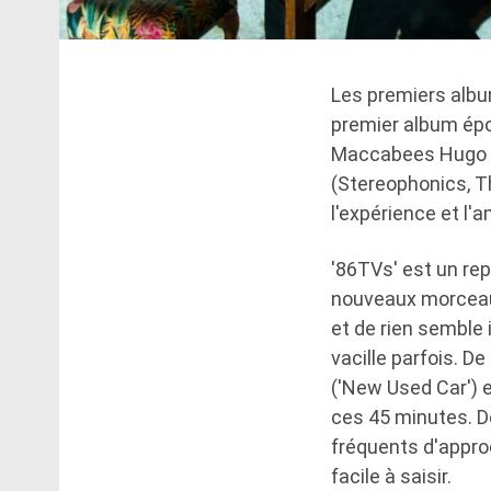
Les premiers albu
premier album ép
Maccabees Hugo et 
(Stereophonics, Th
l'expérience et l'a
'86TVs' est un rep
nouveaux morceaux
et de rien semble 
vacille parfois. D
('New Used Car') e
ces 45 minutes. 
fréquents d'approc
facile à saisir.