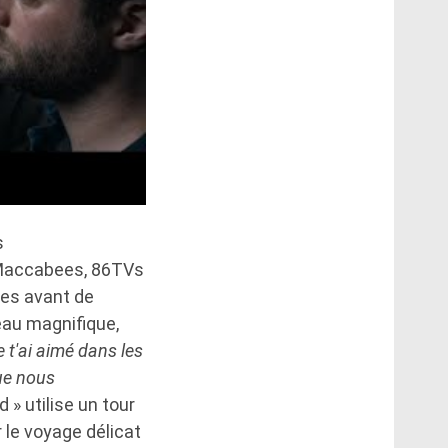
s
 Maccabees, 86TVs
es avant de
eau magnifique,
e t'ai aimé dans les
ue nous
 » utilise un tour
 le voyage délicat