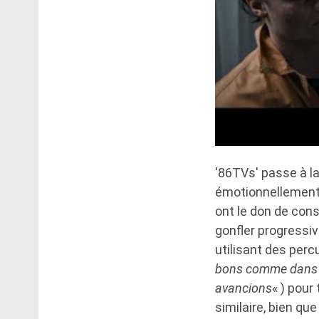
'86TVs' passe à l
émotionnellement
ont le don de co
gonfler progressi
utilisant des per
bons comme dans l
avancions
« ) pour
similaire, bien qu