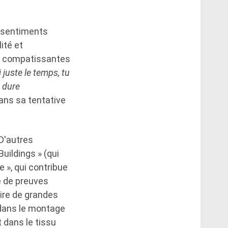
s sentiments
ité et
et compatissantes
 juste le temps, tu
 dure
ns sa tentative
D'autres
ildings » (qui
e », qui contribue
e de preuves
ire de grandes
r dans le montage
 dans le tissu