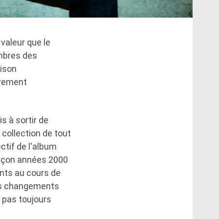
valeur que le
mbres des
rison
irement
s à sortir de
collection de tout
ctif de l'album
 façon années 2000
ents au cours de
es changements
t pas toujours