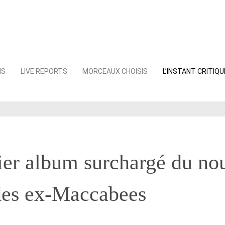
NS
LIVE REPORTS
MORCEAUX CHOISIS
L’INSTANT CRITIQU
ier album surchargé du no
des ex-Maccabees