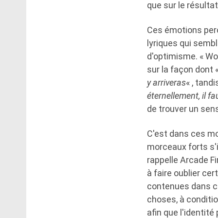
que sur le résulta
Ces émotions perc
lyriques qui sembl
d'optimisme. « Wo
sur la façon dont 
y arriveras
« , tand
éternellement, il fau
de trouver un sens
C'est dans ces mo
morceaux forts s'
rappelle Arcade Fi
à faire oublier ce
contenues dans ce
choses, à conditio
afin que l'identit