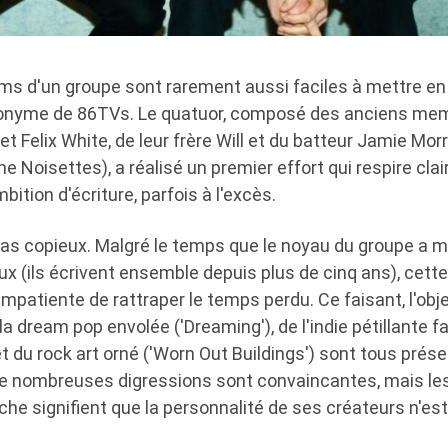
ms d'un groupe sont rarement aussi faciles à mettre en 
onyme de 86TVs. Le quatuor, composé des anciens me
Felix White, de leur frère Will et du batteur Jamie Mor
e Noisettes), a réalisé un premier effort qui respire cla
mbition d'écriture, parfois à l'excès.
as copieux. Malgré le temps que le noyau du groupe a mi
 (ils écrivent ensemble depuis plus de cinq ans), cette 
impatiente de rattraper le temps perdu. Ce faisant, l'obje
e la dream pop envolée ('Dreaming'), de l'indie pétillante
t du rock art orné ('Worn Out Buildings') sont tous prés
De nombreuses digressions sont convaincantes, mais l
he signifient que la personnalité de ses créateurs n'es