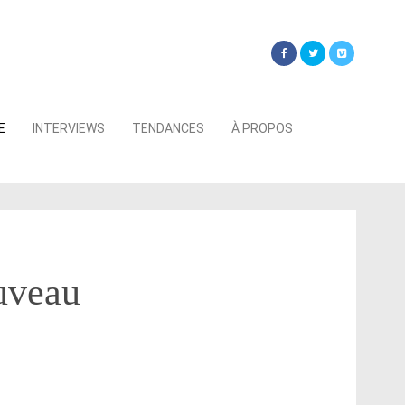
Searc
E
INTERVIEWS
TENDANCES
À PROPOS
for:
uveau