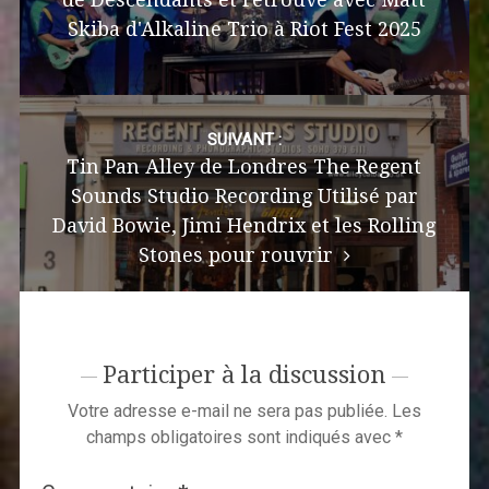
Skiba d'Alkaline Trio à Riot Fest 2025
SUIVANT :
Tin Pan Alley de Londres The Regent
Sounds Studio Recording Utilisé par
David Bowie, Jimi Hendrix et les Rolling
Stones pour rouvrir
Participer à la discussion
Votre adresse e-mail ne sera pas publiée.
Les
champs obligatoires sont indiqués avec
*