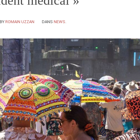
ident médical »
BY
ROMAIN UZZAN
DANS
NEWS
.