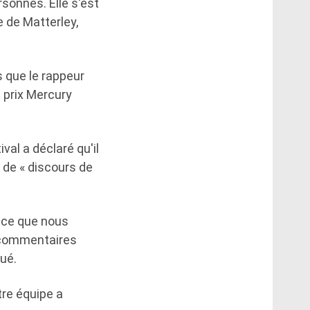
sonnes. Elle s'est
e de Matterley,
s que le rappeur
u prix Mercury
val a déclaré qu'il
 de « discours de
t ce que nous
s commentaires
qué.
tre équipe a