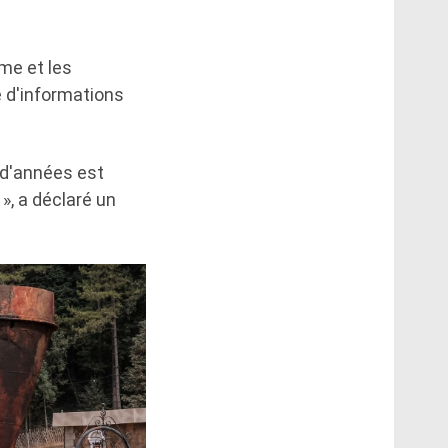
ime et les
 d'informations
 d'années est
», a déclaré un