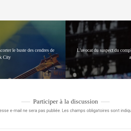
orter le buste des cendres de
L'avocat du suspect du complo
k City
Participer à la discussion
esse e-mail ne sera pas publiée.
Les champs obligatoires sont indi