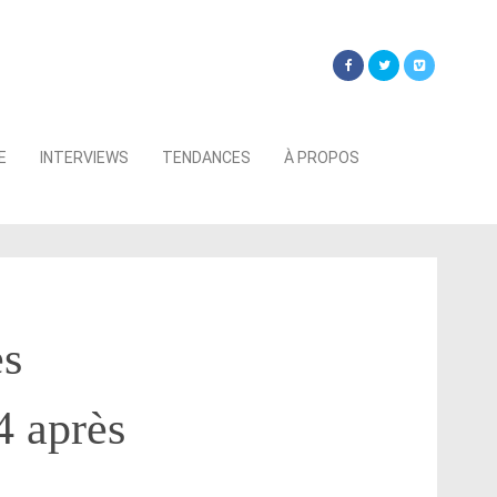
Searc
E
INTERVIEWS
TENDANCES
À PROPOS
for:
es
4 après