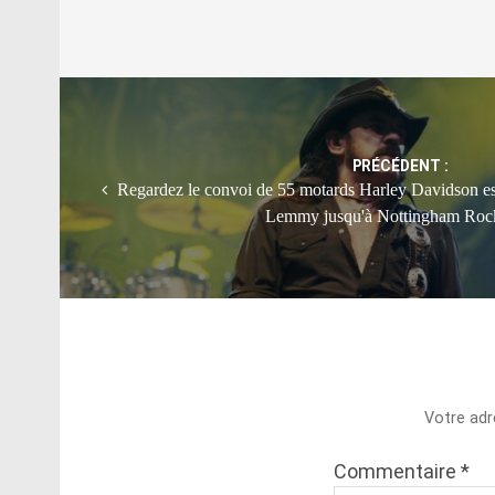
Post
navigation
PRÉCÉDENT :
Regardez le convoi de 55 motards Harley Davidson esc
Lemmy jusqu'à Nottingham Roc
Votre adr
Commentaire
*