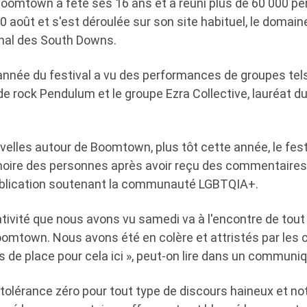
Boomtown a fêté ses 16 ans et a réuni plus de 60 000 per
0 août et s'est déroulée sur son site habituel, le domain
onal des South Downs.
 année du festival a vu des performances de groupes tel
de rock Pendulum et le groupe Ezra Collective, lauréat d
elles autour de Boomtown, plus tôt cette année, le festi
e noire des personnes après avoir reçu des commentaires
ublication soutenant la communauté LGBTQIA+.
ativité que nous avons vu samedi va à l'encontre de tou
omtown. Nous avons été en colère et attristés par le
pas de place pour cela ici », peut-on lire dans un communi
tolérance zéro pour tout type de discours haineux et no