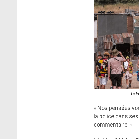
La f
« Nos pensées von
la police dans ses
commentaire. »