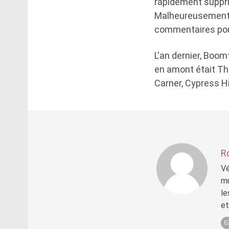
rapidement suppr
Malheureusement,
commentaires pour
L'an dernier, Boom
en amont était The
Carner, Cypress Hi
R
Vé
mu
le
et