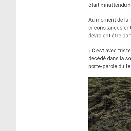
était « inattendu »
Au moment de la ré
circonstances ent
devraient être par
« C'est avec tris
décédé dans la so
porte-parole du f