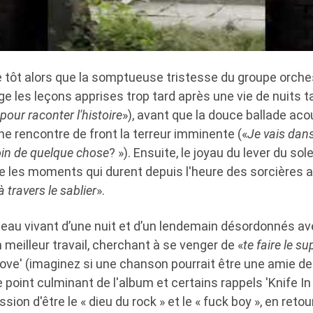
e tôt alors que la somptueuse tristesse du groupe orch
e les leçons apprises trop tard après une vie de nuits t
pour raconter l'histoire
»), avant que la douce ballade ac
 ne rencontre de front la terreur imminente («
Je vais dans
oin de quelque chose
? »). Ensuite, le joyau du lever du sol
te les moments qui durent depuis l'heure des sorcières 
à travers le sablier
».
leau vivant d’une nuit et d’un lendemain désordonnés av
 meilleur travail, cherchant à se venger de «
te faire le su
 Love' (imaginez si une chanson pourrait être une amie d
 point culminant de l'album et certains rappels 'Knife In
sion d'être le « dieu du rock » et le « fuck boy », en reto