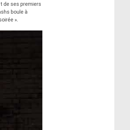
ut de ses premiers
ashs boule à
oirée ».