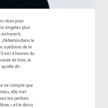
lic réuni pour
Los Angeles plus
extraverti,
t.
ZikNation
dans le
ne suédoise de la
'il est 4 heures du
ueule de bois, la
qu'elle dit
alse ne compte que
ntes
», elle met
ises les jambes
 Now » et le disco