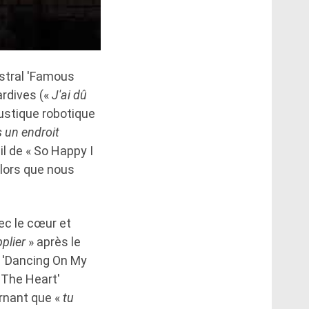
estral 'Famous
ardives («
J'ai dû
oustique robotique
 un endroit
eil de « So Happy I
alors que nous
ec le cœur et
pplier
» après le
e 'Dancing On My
 The Heart'
urnant que «
tu