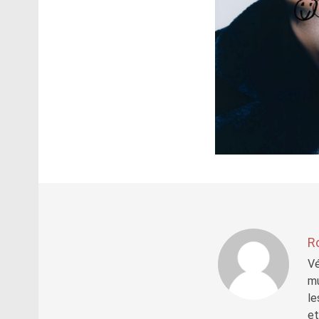
R
Vé
mu
le
et