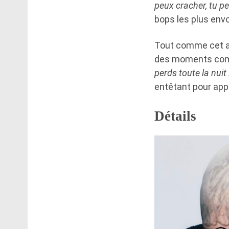
peux cracher, tu p
bops les plus envo
Tout comme cet al
des moments comme
perds toute la nuit 
entêtant pour appe
Détails