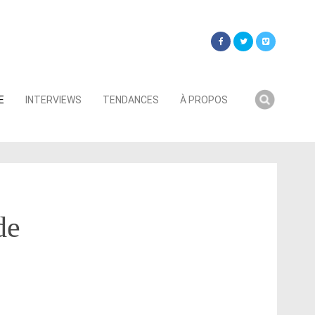
Searc
E
INTERVIEWS
TENDANCES
À PROPOS
for:
de