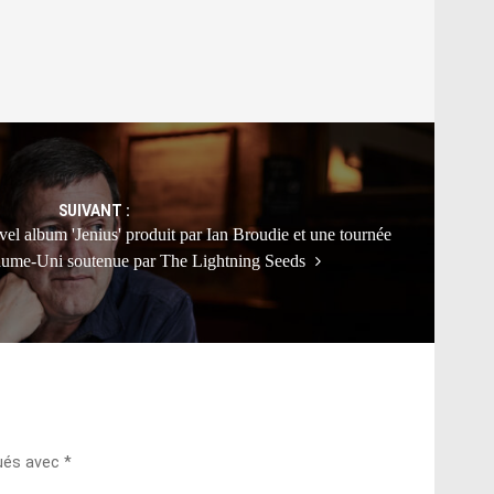
SUIVANT :
l album 'Jenius' produit par Ian Broudie et une tournée
aume-Uni soutenue par The Lightning Seeds
qués avec
*