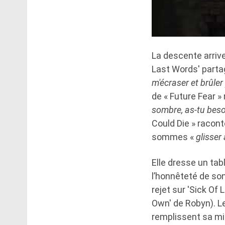
La descente arriv
Last Words' partag
m'écraser et brûler 
de « Future Fear »
sombre, as-tu bes
Could Die » racon
sommes «
glisser 
Elle dresse un tab
l’honnêteté de son
rejet sur 'Sick Of
Own' de Robyn). Le
remplissent sa mis