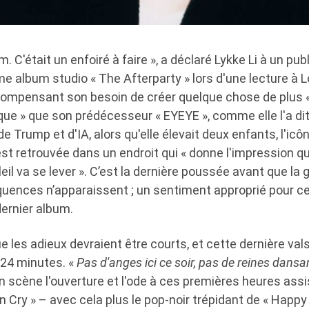
m. C'était un enfoiré à faire », a déclaré Lykke Li à un pub
e album studio « The Afterparty » lors d'une lecture à 
Compensant son besoin de créer quelque chose de plus « 
que » que son prédécesseur « EYEYE », comme elle l'a di
de Trump et d'IA, alors qu'elle élevait deux enfants, l'icô
est retrouvée dans un endroit qui « donne l'impression qu
eil va se lever ». C’est la dernière poussée avant que la g
uences n’apparaissent ; un sentiment approprié pour ce 
dernier album.
e les adieux devraient être courts, et cette dernière v
24 minutes. «
Pas d'anges ici ce soir, pas de reines dansa
scène l'ouverture et l'ode à ces premières heures ass
n Cry » – avec cela plus le pop-noir trépidant de « Happy