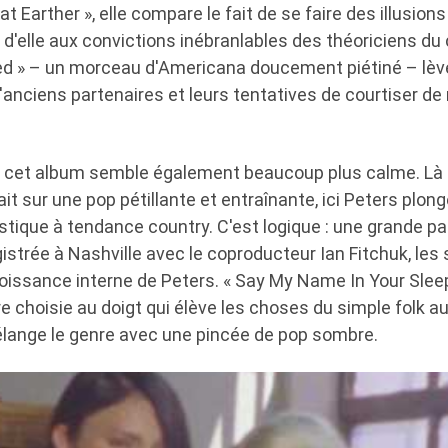
at Earther », elle compare le fait de se faire des illusio
d'elle aux convictions inébranlables des théoriciens du
ed » – un morceau d'Americana doucement piétiné – lève
'anciens partenaires et leurs tentatives de courtiser de
e, cet album semble également beaucoup plus calme. Là
it sur une pop pétillante et entraînante, ici Peters plon
ique à tendance country. C'est logique : une grande par
gistrée à Nashville avec le coproducteur Ian Fitchuk, le
croissance interne de Peters. « Say My Name In Your Slee
re choisie au doigt qui élève les choses du simple folk a
lange le genre avec une pincée de pop sombre.