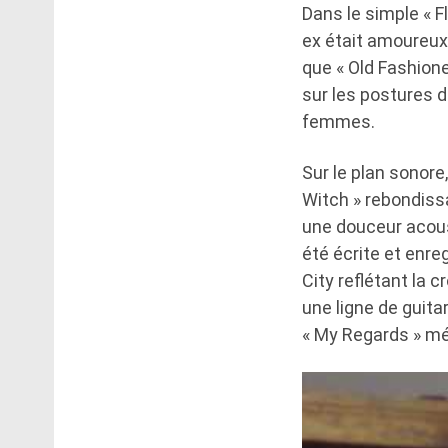
Dans le simple « Fl
ex était amoureux 
que « Old Fashion
sur les postures d
femmes.
Sur le plan sonor
Witch » rebondissa
une douceur acoust
été écrite et enre
City reflétant la 
une ligne de guita
« My Regards » mé