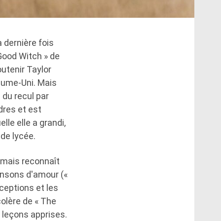
 dernière fois
 Good Witch » de
outenir Taylor
aume-Uni. Mais
s du recul par
dres et est
lle elle a grandi,
 de lycée.
, mais reconnaît
ansons d'amour («
ceptions et les
colère de « The
 leçons apprises.