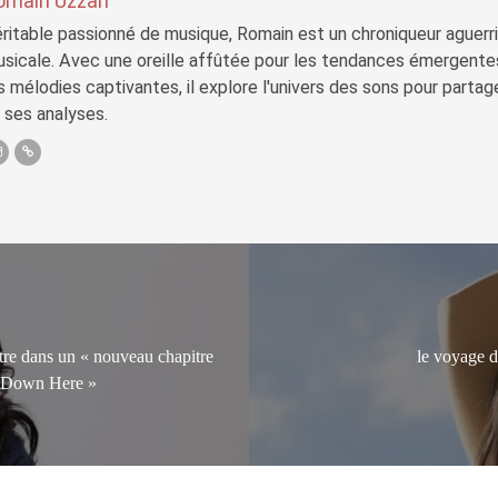
omain Uzzan
ritable passionné de musique, Romain est un chroniqueur aguerri 
sicale. Avec une oreille affûtée pour les tendances émergente
s mélodies captivantes, il explore l'univers des sons pour parta
 ses analyses.
tre dans un « nouveau chapitre
le voyage d
om Down Here »