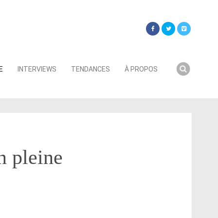
Searc
E
INTERVIEWS
TENDANCES
À PROPOS
for:
n pleine