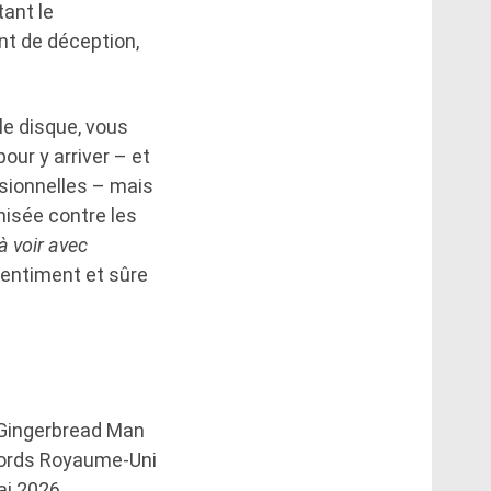
ant le
nt de déception,
 le disque, vous
our y arriver – et
casionnelles – mais
nisée contre les
à voir avec
ssentiment et sûre
Gingerbread Man
ords Royaume-Uni
i 2026