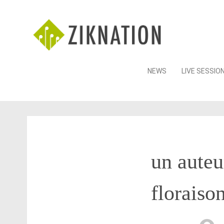
Skip
NEWS
LIVE SESSIO
to
content
un auteu
floraiso