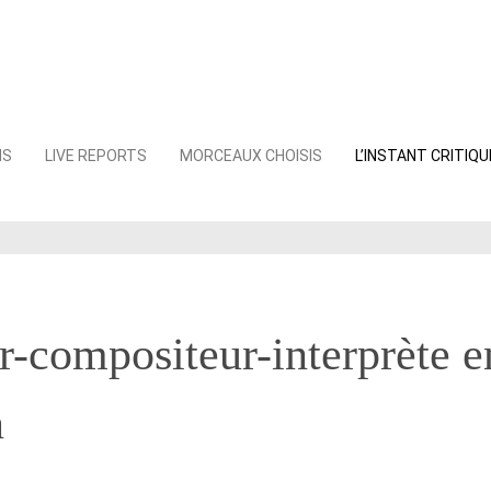
NS
LIVE REPORTS
MORCEAUX CHOISIS
L’INSTANT CRITIQU
r-compositeur-interprète e
n