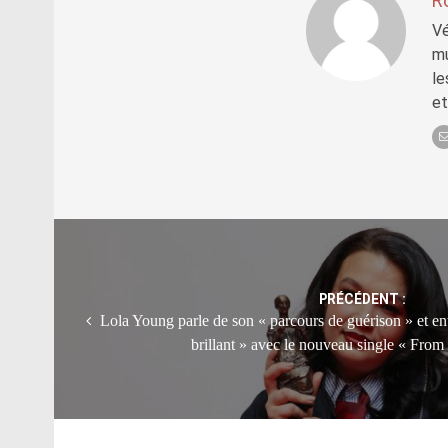
R
Vé
mu
le
et
Post
navigation
PRÉCÉDENT :
Lola Young parle de son « parcours de guérison » et en
brillant » avec le nouveau single « Fr