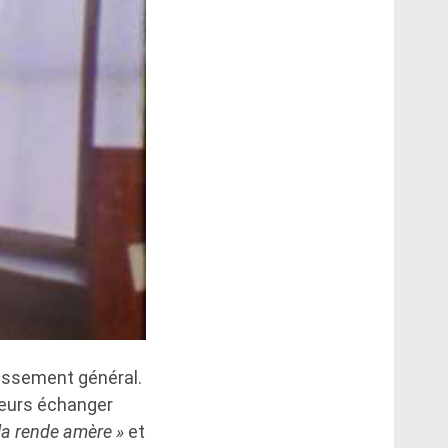
cissement général.
teurs échanger
la rende amère »
et