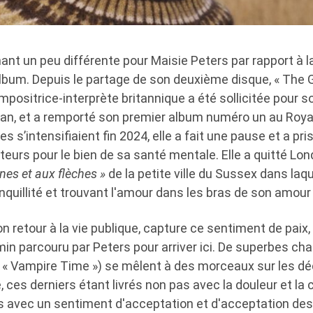
ant un peu différente pour Maisie Peters par rapport à la
 album. Depuis le partage de son deuxième disque, « The
mpositrice-interprète britannique a été sollicitée pour s
an, et a remporté son premier album numéro un au Roy
s s’intensifiaient fin 2024, elle a fait une pause et a pri
teurs pour le bien de sa santé mentale. Elle a quitté Lon
ines et aux flèches »
de la petite ville du Sussex dans laque
nquillité et trouvant l'amour dans les bras de son amour
on retour à la vie publique, capture ce sentiment de paix
in parcouru par Peters pour arriver ici. De superbes ch
 « Vampire Time ») se mêlent à des morceaux sur les dé
 ces derniers étant livrés non pas avec la douleur et la 
s avec un sentiment d'acceptation et d'acceptation des