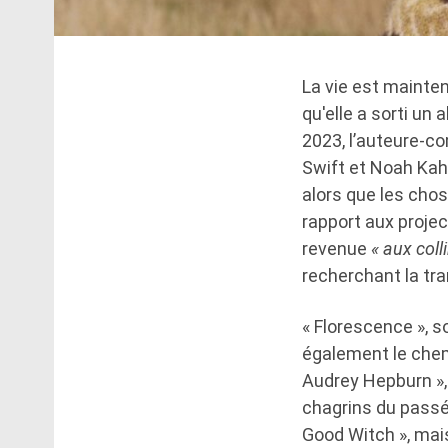
La vie est mainten
qu'elle a sorti un
2023, l’auteure-co
Swift et Noah Kah
alors que les chose
rapport aux projec
revenue
« aux coll
recherchant la tra
« Florescence », s
également le chem
Audrey Hepburn »,
chagrins du passé,
Good Witch », mai