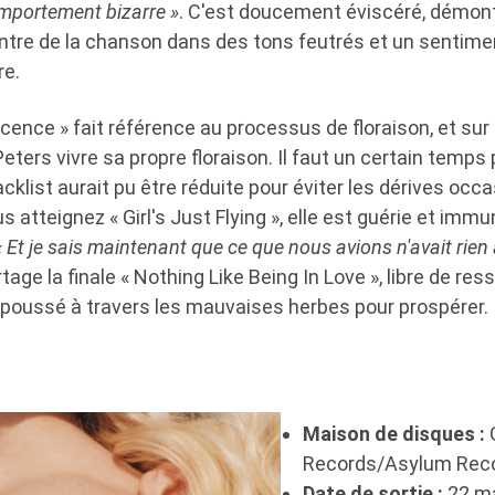
omportement bizarre »
. C'est doucement éviscéré, démont
tre de la chanson dans des tons feutrés et un sentime
re.
escence » fait référence au processus de floraison, et sur
ters vivre sa propre floraison. Il faut un certain temps p
racklist aurait pu être réduite pour éviter les dérives oc
atteignez « Girl's Just Flying », elle est guérie et immu
« Et je sais maintenant que ce que nous avions n'avait rien 
rtage la finale « Nothing Like Being In Love », libre de re
a poussé à travers les mauvaises herbes pour prospérer.
Maison de disques :
Records/Asylum Rec
Date de sortie :
22 ma