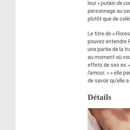
leur
« putain de c
personnage au cen
plutôt que de colè
Le titre de « Flor
pouvez entendre Pe
une partie de la t
au moment où vous 
effets de ses ex.
l'amour. »
» elle pa
de savoir qu'elle 
Détails