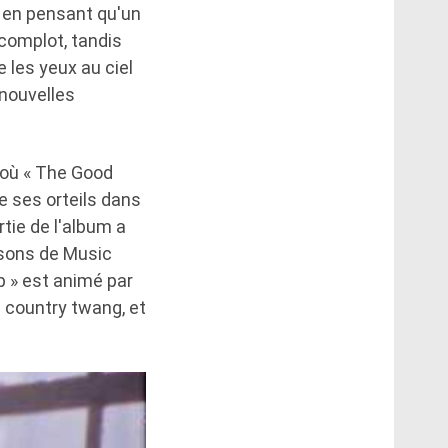
ns en pensant qu'un
 complot, tandis
 les yeux au ciel
 nouvelles
 où « The Good
ge ses orteils dans
tie de l'album a
s sons de Music
p » est animé par
u country twang, et